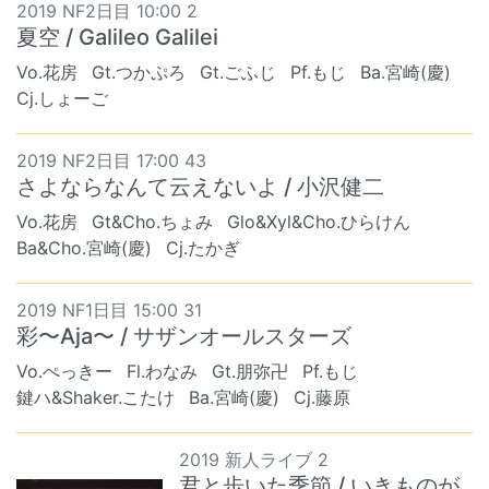
2019 NF2日目 10:00 2
夏空 / Galileo Galilei
Vo.花房
Gt.つかぷろ
Gt.ごふじ
Pf.もじ
Ba.宮崎(慶)
Cj.しょーご
2019 NF2日目 17:00 43
さよならなんて云えないよ / 小沢健二
Vo.花房
Gt&Cho.ちょみ
Glo&Xyl&Cho.ひらけん
Ba&Cho.宮崎(慶)
Cj.たかぎ
2019 NF1日目 15:00 31
彩〜Aja〜 / サザンオールスターズ
Vo.ぺっきー
Fl.わなみ
Gt.朋弥卍
Pf.もじ
鍵ハ&Shaker.こたけ
Ba.宮崎(慶)
Cj.藤原
2019 新人ライブ 2
君と歩いた季節 / いきものが