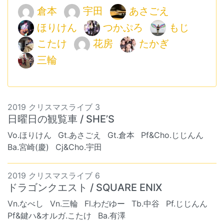
倉本
宇田
あさごえ
ほりけん
つかぷろ
もじ
こたけ
花房
たかぎ
三輪
2019 クリスマスライブ 3
日曜日の観覧車 / SHE’S
Vo.ほりけん
Gt.あさごえ
Gt.倉本
Pf&Cho.じじんん
Ba.宮崎(慶)
Cj&Cho.宇田
2019 クリスマスライブ 6
ドラゴンクエスト / SQUARE ENIX
Vn.なべし
Vn.三輪
Fl.わだゆー
Tb.中谷
Pf.じじんん
Pf&鍵ハ&オルガ.こたけ
Ba.有澤