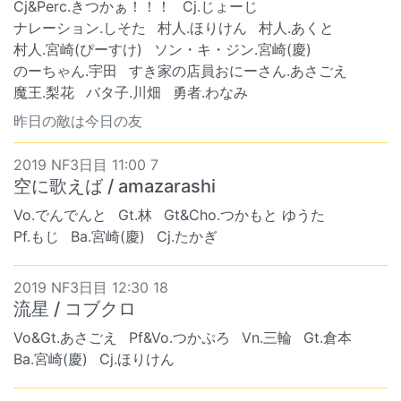
Cj&Perc.きつかぁ！！！
Cj.じょーじ
ナレーション.しそた
村人.ほりけん
村人.あくと
村人.宮崎(ぴーすけ)
ソン・キ・ジン.宮崎(慶)
のーちゃん.宇田
すき家の店員おにーさん.あさごえ
魔王.梨花
バタ子.川畑
勇者.わなみ
昨日の敵は今日の友
2019 NF3日目 11:00 7
空に歌えば / amazarashi
Vo.でんでんと
Gt.林
Gt&Cho.つかもと ゆうた
Pf.もじ
Ba.宮崎(慶)
Cj.たかぎ
2019 NF3日目 12:30 18
流星 / コブクロ
Vo&Gt.あさごえ
Pf&Vo.つかぷろ
Vn.三輪
Gt.倉本
Ba.宮崎(慶)
Cj.ほりけん