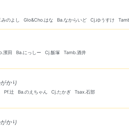
f.みのよし
Glo&Cho.はな
Ba.なからいど
Cj.ゆうすけ
Ta
ho.濱田
Ba.にっしー
Cj.飯塚
Tamb.酒井
のがかり
人
Pf.辻
Ba.のえちゃん
Cj.たかぎ
Tsax.石部
のがかり