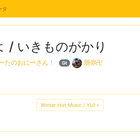
ータ
 / いきものがかり
ーたのおにーさん！
朋弥卍
Gt
Winter Hot Music / YUI
»