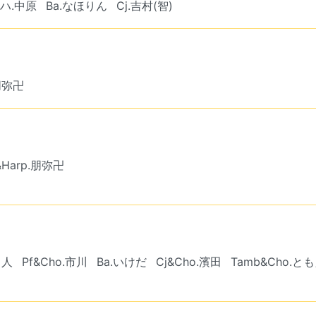
ハ.中原
Ba.なほりん
Cj.吉村(智)
.朋弥卍
&Harp.朋弥卍
き人
Pf&Cho.市川
Ba.いけだ
Cj&Cho.濱田
Tamb&Cho.と