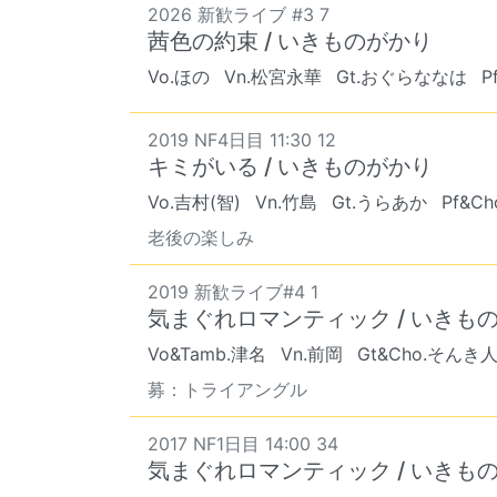
2026 新歓ライブ #3 7
茜色の約束 / いきものがかり
Vo.ほの
Vn.松宮永華
Gt.おぐらななは
P
2019 NF4日目 11:30 12
キミがいる / いきものがかり
Vo.吉村(智)
Vn.竹島
Gt.うらあか
Pf&C
老後の楽しみ
2019 新歓ライブ#4 1
気まぐれロマンティック / いきも
Vo&Tamb.津名
Vn.前岡
Gt&Cho.そんき
募：トライアングル
2017 NF1日目 14:00 34
気まぐれロマンティック / いきも