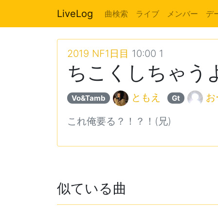
LiveLog
曲検索
ライブ
メンバー
デ
2019 NF1日目
10:00 1
ちこくしちゃうよ
ともえ
お
Vo&Tamb
Gt
これ俺要る？！？！(兄)
似ている曲