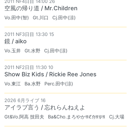
2011 NF4日目 14:00 26
空風の帰り道 / Mr.Children
Vo.田中(智)
Gt.川口
Cj.田中(涼)
2011 NF3日目 13:30 15
鏡 / aiko
Vo.玉井
Gt.水野
Cj.田中(涼)
2011 NF2日目 11:30 10
Show Biz Kids / Rickie Ree Jones
Vo.東江
Ba.水野
Perc.田中(涼)
2026 6月ライブ 16
アイラブ言う / 忘れらんねえよ
Gt&Vo.阿高 技田夫
Ba&Cho.まろやか𝔄ℭℌ𝔄𝔓𝔄
Cj.大場