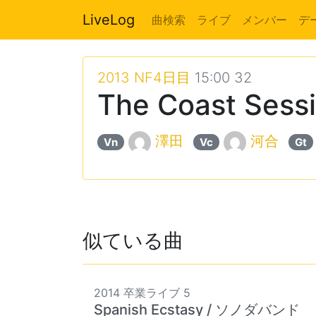
LiveLog
曲検索
ライブ
メンバー
デ
2013 NF4日目
15:00 32
The Coast Se
澤田
河合
Vn
Vc
Gt
似ている曲
2014 卒業ライブ 5
Spanish Ecstasy / ソノダバンド