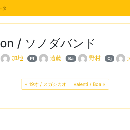
ータ
ssion / ソノダバンド
加地
遠藤
野村
Pf
Ba
Cj
«
19才 / スガシカオ
valenti / Boa
»