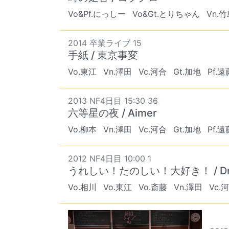
Vo&Pf.にっしー
Vo&Gt.とりちゃん
Vn.
2014 卒業ライブ 15
手紙 / 東京事変
Vo.東江
Vn.澤田
Vc.河合
Gt.加地
Pf.遠
2013 NF4日目 15:30 36
六等星の夜 / Aimer
Vo.柳本
Vn.澤田
Vc.河合
Gt.加地
Pf.遠
2012 NF4日目 10:00 1
うれしい！たのしい！大好き！ / Drea
Vo.相川
Vo.東江
Vo.斎藤
Vn.澤田
Vc.