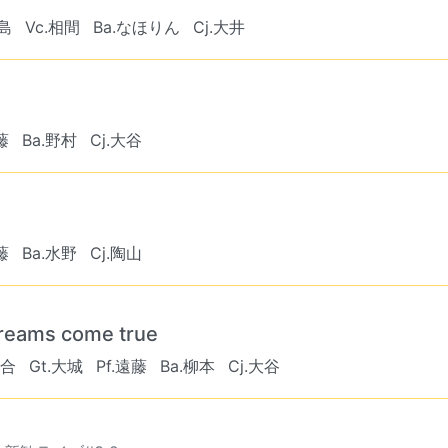
竹島
Vc.相間
Ba.なほりん
Cj.大井
藤
Ba.野村
Cj.大谷
藤
Ba.水野
Cj.陶山
ms come true
河合
Gt.大城
Pf.遠藤
Ba.柳本
Cj.大谷