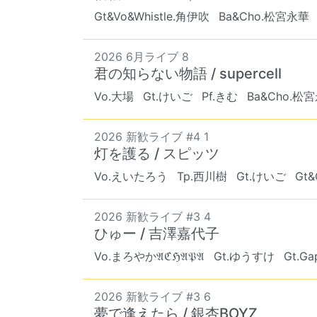
Gt&Vo&Whistle.角伊吹
Ba&Cho.松宮永華
2026 6月ライブ 8
君の知らない物語 / supercell
Vo.大場
Gt.けいご
Pf.きむ
Ba&Cho.松
2026 新歓ライブ #4 1
灯を護る / スピッツ
Vo.えいたろう
Tp.西川樹
Gt.けいご
Gt
2026 新歓ライブ #3 4
ひゅー / 吉澤嘉代子
Vo.まろやか𝔄ℭℌ𝔄𝔓𝔄
Gt.ゆうすけ
Gt.Ga
2026 新歓ライブ #3 6
夢で逢えたら / 銀杏BOYZ