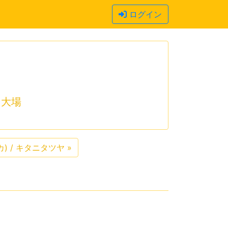
ログイン
大場
シカ) / キタニタツヤ
»