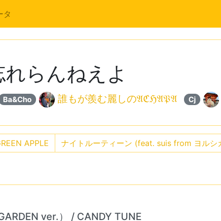
ータ
 忘れらんねえよ
誰もが羨む麗しの𝔄ℭℌ𝔄𝔓𝔄
Ba&Cho
Cj
REEN APPLE
ナイトルーティーン (feat. suis from ヨル
RDEN ver.） / CANDY TUNE