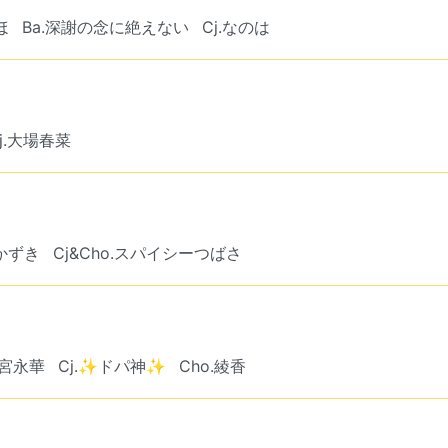
ほ
Ba.深謝の念に絶えない
Cj.なのは
j.大場春菜
/かずき
Cj&Cho.スパイシーつばさ
松宮永華
Cj.✨ドパ神✨
Cho.綾香