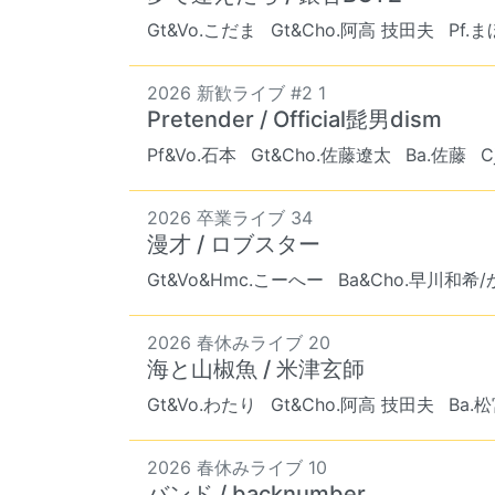
Gt&Vo.こだま
Gt&Cho.阿高 技田夫
Pf.ま
2026 新歓ライブ #2 1
Pretender / Official髭男dism
Pf&Vo.石本
Gt&Cho.佐藤遼太
Ba.佐藤
C
2026 卒業ライブ 34
漫才 / ロブスター
Gt&Vo&Hmc.こーへー
Ba&Cho.早川和希
2026 春休みライブ 20
海と山椒魚 / 米津玄師
Gt&Vo.わたり
Gt&Cho.阿高 技田夫
Ba.
2026 春休みライブ 10
バンド / backnumber