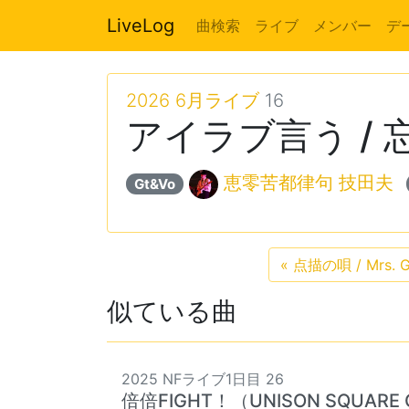
LiveLog
曲検索
ライブ
メンバー
デ
2026 6月ライブ
16
アイラブ言う /
恵零苦都律句 技田夫
Gt&Vo
«
点描の唄 / Mrs. G
似ている曲
2025 NFライブ1日目 26
倍倍FIGHT！（UNISON SQUARE GA