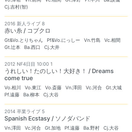
Cj.吉村(智)
2016 新人ライブ 8
赤い糸 / コブクロ
Gt&Vo.とりちゃん
Pf&Vo.にっしー
Vn.竹島
Vc.相間
Gt.辻本
Ba.西口
Cj.大井
2012 NF4日目 10:00 1
うれしい！たのしい！大好き！ / Dreams
come true
Vo.相川
Vo.東江
Vo.斎藤
Vn.澤田
Vc.河合
Gt.大城
Pf.遠藤
Ba.柳本
Cj.大谷
2014 卒業ライブ 5
Spanish Ecstasy / ソノダバンド
Vn.澤田
Vc.河合
Gt.加地
Pf.遠藤
Ba.野村
Cj.大谷