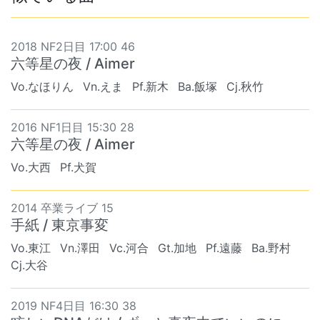
2018 NF2日目 17:00 46
六等星の夜 / Aimer
Vo.なほりん
Vn.えま
Pf.新木
Ba.飯塚
Cj.秋竹
2016 NF1日目 15:30 28
六等星の夜 / Aimer
Vo.大西
Pf.犬賀
2014 卒業ライブ 15
手紙 / 東京事変
Vo.東江
Vn.澤田
Vc.河合
Gt.加地
Pf.遠藤
Ba.野村
Cj.大谷
2019 NF4日目 16:30 38