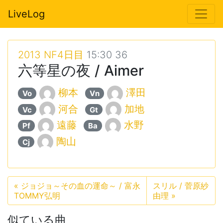
LiveLog
2013 NF4日目
15:30 36
六等星の夜 / Aimer
柳本
澤田
Vo
Vn
河合
加地
Vc
Gt
遠藤
水野
Pf
Ba
陶山
Cj
«
ジョジョ～その血の運命～ / 富永
スリル / 菅原紗
TOMMY弘明
由理
»
似ている曲