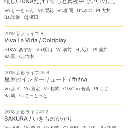
眩しいDNAだけ / ずっと真夜中でいいのに。
Vo.しーちゃん
Vn.梨花
Vc.相間
Gt.みの
Pf.大井
Ba.談儀
Cj.濱田
2019 新人ライブ 8
Viva La Vida / Coldplay
Gt&Vo.あすか
Vn.明山
Vc.溝前
Fl.入江
Pf.藤井
Ba.関
Cj.竹本
2018 新歓ライブ#5 6
星屑のインターリュード / fhána
Vo.あず
Vn.貫定
Vc.相間
Gt&Cho.若葉
Pf.もじ
Ba.嶋
Cj.ごっとっと
2018 新歓ライブ#1 2
SAKURA / いきものがかり
Vo.津名
Vn.前岡
Vc.相間
Gt.津野
Pf.中川
Ba.談儀