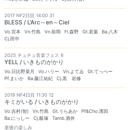
2017 NF2日目 14:00 31
BLESS / L'Arc～en～Ciel
Vo.宮本
Vn.竹島
Vn.前岡
Fl.森野
Gt.若葉
Ba.八木
Cj.田中
2025 チュチュ音楽フェス 6
YELL / いきものがかり
Vo.日比野菜月
Vo.ハリー
Vn.よてゐ
Gt.てっぺー
Pf.まいか
Ba.藤江祐紀
Cj.黒 岩修
2019 NF4日目 11:30 12
キミがいる / いきものがかり
Vo.吉村(智)
Vn.竹島
Gt.うらあか
Pf&Cho.濱田
Ba.にっしー
Cj.飯塚
Tamb.酒井
老後の楽しみ