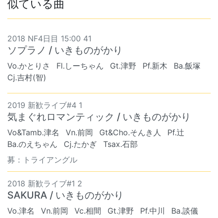
似ている曲
2018 NF4日目 15:00 41
ソプラノ / いきものがかり
Vo.かとりさ
Fl.しーちゃん
Gt.津野
Pf.新木
Ba.飯塚
Cj.吉村(智)
2019 新歓ライブ#4 1
気まぐれロマンティック / いきものがかり
Vo&Tamb.津名
Vn.前岡
Gt&Cho.そんき人
Pf.辻
Ba.のえちゃん
Cj.たかぎ
Tsax.石部
募：トライアングル
2018 新歓ライブ#1 2
SAKURA / いきものがかり
Vo.津名
Vn.前岡
Vc.相間
Gt.津野
Pf.中川
Ba.談儀