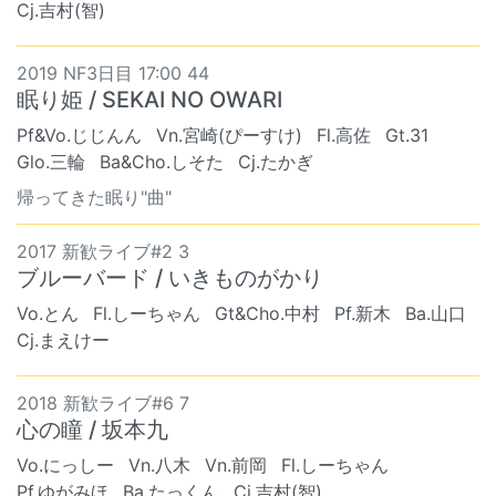
Cj.吉村(智)
2019 NF3日目 17:00 44
眠り姫 / SEKAI NO OWARI
Pf&Vo.じじんん
Vn.宮崎(ぴーすけ)
Fl.高佐
Gt.31
Glo.三輪
Ba&Cho.しそた
Cj.たかぎ
帰ってきた眠り"曲"
2017 新歓ライブ#2 3
ブルーバード / いきものがかり
Vo.とん
Fl.しーちゃん
Gt&Cho.中村
Pf.新木
Ba.山口
Cj.まえけー
2018 新歓ライブ#6 7
心の瞳 / 坂本九
Vo.にっしー
Vn.八木
Vn.前岡
Fl.しーちゃん
Pf.ゆがみほ
Ba.たっくん
Cj.吉村(智)