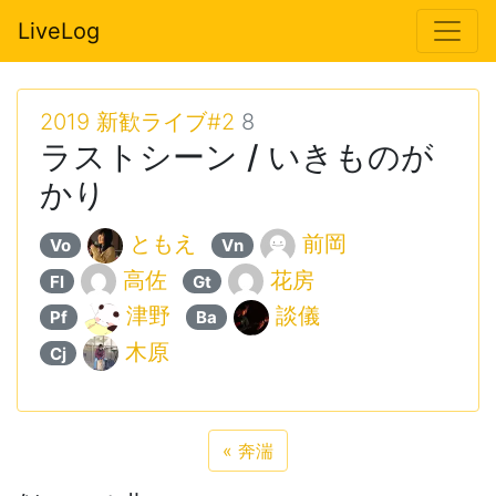
LiveLog
2019 新歓ライブ#2
8
ラストシーン / いきものが
かり
ともえ
前岡
Vo
Vn
高佐
花房
Fl
Gt
津野
談儀
Pf
Ba
木原
Cj
«
奔湍