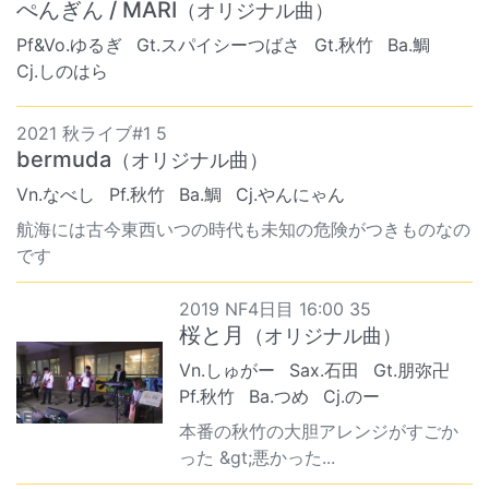
ぺんぎん / MARI
（オリジナル曲）
Pf&Vo.ゆるぎ
Gt.スパイシーつばさ
Gt.秋竹
Ba.鯛
Cj.しのはら
2021 秋ライブ#1 5
bermuda
（オリジナル曲）
Vn.なべし
Pf.秋竹
Ba.鯛
Cj.やんにゃん
航海には古今東西いつの時代も未知の危険がつきものなの
です
2019 NF4日目 16:00 35
桜と月
（オリジナル曲）
Vn.しゅがー
Sax.石田
Gt.朋弥卍
Pf.秋竹
Ba.つめ
Cj.のー
本番の秋竹の大胆アレンジがすごか
った &gt;悪かった...