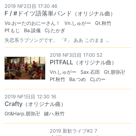
2019 NF2日目 17:30 46
F / #ドイツ語落単バンド
（オリジナル曲）
Vo.おーたのおにーさん！
Vn.しゅがー
Gt.秋竹
Pf.もじ
Ba.談儀
Cj.たかぎ
失恋系ラブソングです。 「F」 ああ このまま ...
2018 NF3日目 17:00 52
PITFALL
（オリジナル曲）
Vn.しゅがー
Sax.石田
Gt.朋弥卍
Pf.秋竹
Ba.つめ
Cj.のー
2019 NF1日目 12:30 16
Crafty
（オリジナル曲）
Gt&Harp.朋弥卍
鍵ハ.秋竹
2019 新歓ライブ#2 7