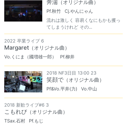
奔湍
（オリジナル曲）
Pf.秋竹
Cj.やんにゃん
流れは激しく 容易くなにもかも攫っ
てしまうけれど その...
2022 卒業ライブ 6
Margaret
（オリジナル曲）
Vo.くにま（國増雄一郎）
Pf.柳井
2018 NF3日目 13:00 23
笑顔で
（オリジナル曲）
Pf&Vo.平井(力)
Vo.中山
2018 新歓ライブ#6 3
こもれび
（オリジナル曲）
TSax.石村
Pf.もじ