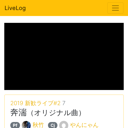
LiveLog
2019 新歓ライブ#2
7
奔湍
（オリジナル曲）
秋竹
やんにゃん
Pf
Cj