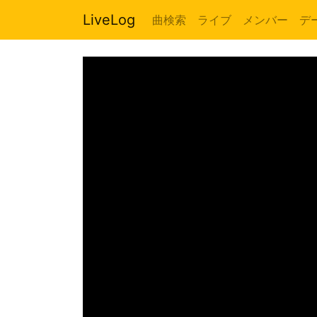
LiveLog
曲検索
ライブ
メンバー
デ