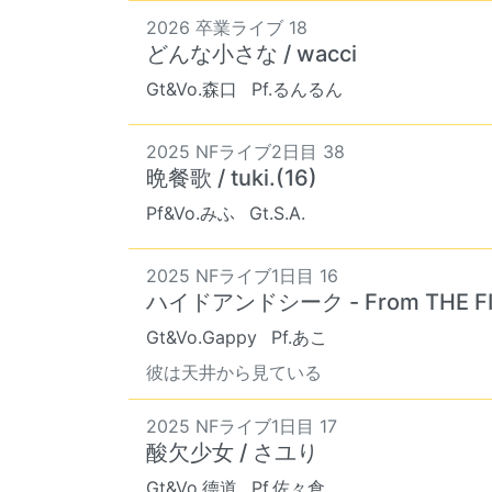
2026 卒業ライブ 18
どんな小さな / wacci
Gt&Vo.森口
Pf.るんるん
2025 NFライブ2日目 38
晩餐歌 / tuki.(16)
Pf&Vo.みふ
Gt.S.A.
2025 NFライブ1日目 16
ハイドアンドシーク - From THE FI
Gt&Vo.Gappy
Pf.あこ
彼は天井から見ている
2025 NFライブ1日目 17
酸欠少女 / さユり
Gt&Vo.德道
Pf.佐々倉