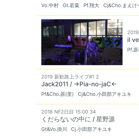
Vo.中村
Gt.若葉
Pf.翔大
Cj&Cho.まえけ
2019
il v
Pf.原
2019 新歓路上ライブ#1 2
Jack2011 / →Pia-no-jaC←
Pf&Cho.原(里)
Cj&Cho.小田部アキユキ
2018 NF2日目 15:00 34
くだらないの中に / 星野源
Gt&Vo.掛川
Cj.小田部アキユキ