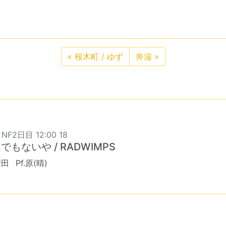
«
桜木町 / ゆず
奔湍
»
 NF2日目 12:00 18
でもないや / RADWIMPS
安田
Pf.原(晴)