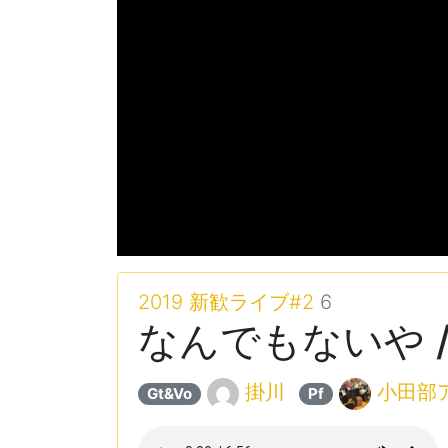
2019 新歓ライブ#2
6
なんでもないや / 
掛川
小田部
Gt&Vo
Pf