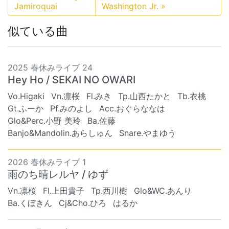
Jamiroquai
Washington Jr.
»
似ている曲
2025 春休みライブ 24
Hey Ho / SEKAI NO OWARI
Vo.Higaki
Vn.凛桜
Fl.みき
Tp.山西たかと
Tb.衣桃
Gt.ふーか
Pf.みのよし
Acc.おぐらななは
Glo&Perc.小野 美玲
Ba.佐藤
Banjo&Mandolin.あらしゅん
Snare.やまゆう
2026 春休みライブ 1
雨のち晴レルヤ / ゆず
Vn.凛桜
Fl.上田貴子
Tp.西川樹
Glo&WC.あんり
Ba.くぼきん
Cj&Cho.ひろ
はるか