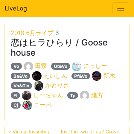
LiveLog
2018 6月ライブ
6
恋はヒラひらり / Goose
house
田家
にっしー
Vo
Gt&Vo
えいしん
新木
Ba&Vo
Pf&Vo
かとりさ
Vo&Glo
しーちゃん
緒方
Fl
Tp
こーべ
Cj
«
Virtual Insanity /
Just the two of us / Grover