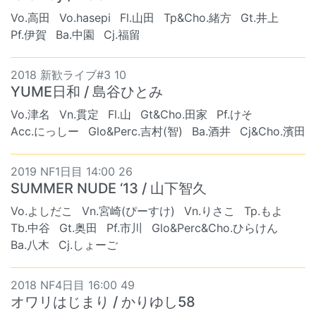
Vo.高田
Vo.hasepi
Fl.山田
Tp&Cho.緒方
Gt.井上
Pf.伊賀
Ba.中園
Cj.福留
2018 新歓ライブ#3 10
YUME日和 / 島谷ひとみ
Vo.津名
Vn.貫定
Fl.山
Gt&Cho.田家
Pf.けそ
Acc.にっしー
Glo&Perc.吉村(智)
Ba.酒井
Cj&Cho.濱田
2019 NF1日目 14:00 26
SUMMER NUDE ‘13 / 山下智久
Vo.よしだこ
Vn.宮崎(ぴーすけ)
Vn.りさこ
Tp.もよ
Tb.中谷
Gt.奥田
Pf.市川
Glo&Perc&Cho.ひらけん
Ba.八木
Cj.しょーご
2018 NF4日目 16:00 49
オワリはじまり / かりゆし58