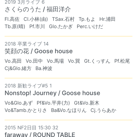
2019 3月ライブ 6
さくらのうた / 福田洋介
Fl.高佐
Cl.小林(由)
TSax.石村
Tp.もよ
Hr.浦田
Tb.原(晴)
Pf.市川
Glo.たかぎ
Perc.いけだ
2018 卒業ライブ 14
笑顔の花 / Goose house
Vo.高田
Vo.田中
Vo.馬場
Vo.巽
Gt.くっすん
Pf.松尾
Cj&Glo.緒方
Ba.神波
2018 新歓ライブ#5 1
Nonstop! Journey / Goose house
Vo&Glo.あず
Pf&Vo.平井(力)
Gt&Vo.新木
Vo&Tamb.かとりさ
Ba&Vo.なほりん
Cj.うらあか
2015 NF2日目 15:30 32
faraway / ROUND TABLE