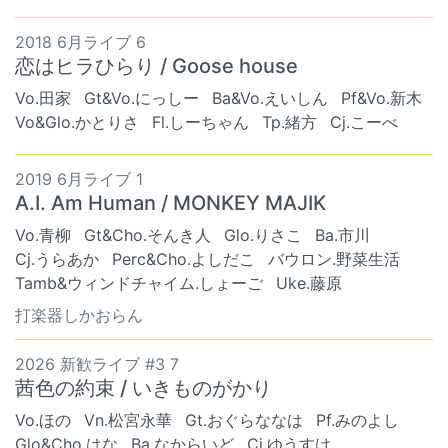
2018 6月ライブ 6
恋はヒラひらり / Goose house
Vo.田家
Gt&Vo.にっしー
Ba&Vo.えいしん
Pf&Vo.新木
Vo&Glo.かとりさ
Fl.しーちゃん
Tp.緒方
Cj.こーべ
2019 6月ライブ 1
A.I. Am Human / MONKEY MAJIK
Vo.青柳
Gt&Cho.そんき人
Glo.りさこ
Ba.市川
Cj.うらあか
Perc&Cho.よしだこ
バウロン.野菜生活
Tamb&ウィンドチャイム.しょーご
Uke.藤原
打楽器しかおらん
2026 新歓ライブ #3 7
茜色の約束 / いきものがかり
Vo.ほの
Vn.松宮永華
Gt.おぐらななは
Pf.みのよし
Glo&Cho.はな
Ba.なからいど
Cj.ゆうすけ