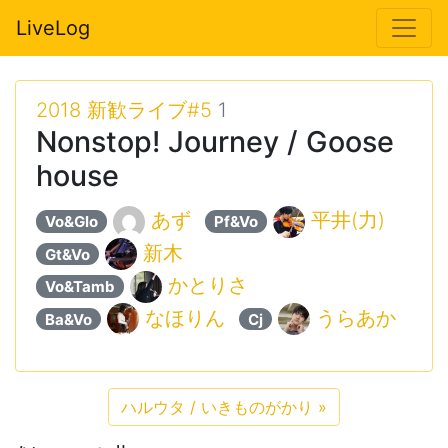
LiveLog
2018 新歓ライブ#5
1
Nonstop! Journey / Goose
house
あず
平井(力)
Vo&Glo
Pf&Vo
新木
Gt&Vo
かとりさ
Vo&Tamb
なほりん
うらあか
Ba&Vo
Cj
ハルウタ / いきものがかり
»