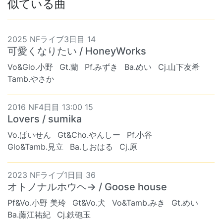
似ている曲
2025 NFライブ3日目 14
可愛くなりたい / HoneyWorks
Vo&Glo.小野
Gt.蘭
Pf.みずき
Ba.めい
Cj.山下友希
Tamb.やさか
2016 NF4日目 13:00 15
Lovers / sumika
Vo.ぱいせん
Gt&Cho.やんしー
Pf.小谷
Glo&Tamb.見立
Ba.しおはる
Cj.原
2023 NFライブ1日目 36
オトノナルホウヘ→ / Goose house
Pf&Vo.小野 美玲
Gt&Vo.犬
Vo&Tamb.みき
Gt.めい
Ba.藤江祐紀
Cj.鉄砲玉