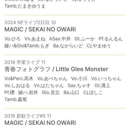
Tamb.たまきゆうま
2024 NFライブ2日目 10
MAGIC / SEKAI NO OWARI
Vo.ひろ
Vn.あまね
ASax.中井
Gt.ふーか
Pf.るんるん
鍵ハ&Glo&Tamb.もぎ
Ba.なからいど
Cj.やまゆう
2019 卒業ライブ 11
青春フォトグラフ / Little Glee Monster
Vo&Perc.高木
Vo.あべちゃん
Vo.小川
Vo.いっちゃん
Vo.しおはる
Vn.はたちゃん
Sax.ちゃす
Gt.溝上
Pf.櫟
鍵ハ.岩井
Glo.見立
Ba.山口
Cj.ぼしこ
Tamb.森尾
2018 新歓ライブ#5 11
MAGIC / SEKAI NO OWARI