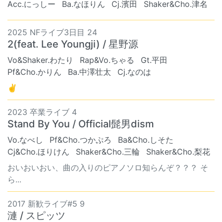
Acc.にっしー
Ba.なほりん
Cj.濱田
Shaker&Cho.津名
2025 NFライブ3日目 24
2(feat. Lee Youngji) / 星野源
Vo&Shaker.わたり
Rap&Vo.ちゃる
Gt.平田
Pf&Cho.かりん
Ba.中澤壮太
Cj.なのは
✌
2023 卒業ライブ 4
Stand By You / Official髭男dism
Vo.なべし
Pf&Cho.つかぷろ
Ba&Cho.しそた
Cj&Cho.ほりけん
Shaker&Cho.三輪
Shaker&Cho.梨花
おいおいおい、曲の入りのピアノソロ知らんぞ？？？ そ
ら...
2017 新歓ライブ#5 9
漣 / スピッツ