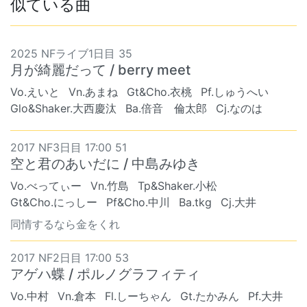
似ている曲
2025 NFライブ1日目 35
月が綺麗だって / berry meet
Vo.えいと
Vn.あまね
Gt&Cho.衣桃
Pf.しゅうへい
Glo&Shaker.大西慶汰
Ba.倍音 倫太郎
Cj.なのは
2017 NF3日目 17:00 51
空と君のあいだに / 中島みゆき
Vo.べってぃー
Vn.竹島
Tp&Shaker.小松
Gt&Cho.にっしー
Pf&Cho.中川
Ba.tkg
Cj.大井
同情するなら金をくれ
2017 NF2日目 17:00 53
アゲハ蝶 / ポルノグラフィティ
Vo.中村
Vn.倉本
Fl.しーちゃん
Gt.たかみん
Pf.大井