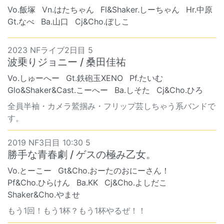
Vo.飯塚
Vn.はたちゃん
Fl&Shaker.しーちゃん
Hr.中原
Gt.なべ
Ba.山口
Cj&Cho.ぼしこ
2023 NFライブ2日目 5
波乗りジョニー / 桑田佳祐
Vo.しゅーへー
Gt.鉄砲玉XENO
Pf.たいむ
Glo&Shaker&Cast.こーへー
Ba.しそた
Cj&Cho.ひろ
全員半袖・カメラ鷲掴み・フリップ芸しちゃう系バンドで
す。
2019 NF3日目 10:30 5
勝手な青春劇 / ゲスの極み乙女。
Vo.とーこー
Gt&Cho.おーたのおにーさん！
Pf&Cho.ひらけん
Ba.KK
Cj&Cho.よしだこ
Shaker&Cho.やませ
もう1回！もう1杯？もう1杯やるぜ！！