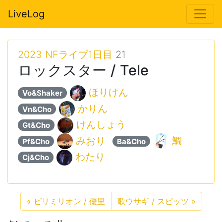
LiveLog
2023 NFライブ1日目
21
ロックスター / Tele
ほりけん
Vo&Shaker
かりん
Vn&Cho
けんしょう
Gt&Cho
みおり
鯛
Pf&Cho
Ba&Cho
わたり
Cj&Cho
«
ビリミリオン / 優里
歌ウサギ / スピッツ
»