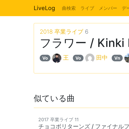
LiveLog
曲検索
ライブ
メンバー
デ
2018 卒業ライブ
6
フラワー / Kinki 
王
田中
Vo
Vo
Vn
似ている曲
2017 卒業ライブ 11
チョコボリターンズ / ファイナル