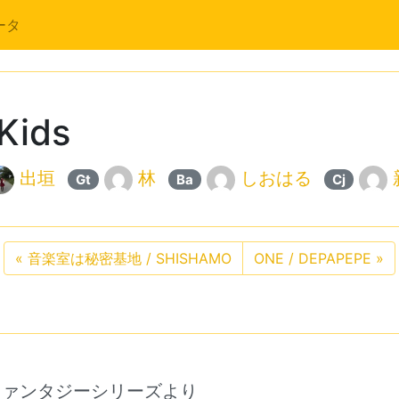
ータ
Kids
出垣
林
しおはる
Gt
Ba
Cj
«
音楽室は秘密基地 / SHISHAMO
ONE / DEPAPEPE
»
ファンタジーシリーズより