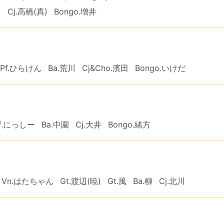
川
Cj.高橋(真)
Bongo.増井
Pf.ひらけん
Ba.荒川
Cj&Cho.濱田
Bongo.いけだ
f.にっしー
Ba.中園
Cj.大井
Bongo.緒方
Vn.はたちゃん
Gt.渡辺(暁)
Gt.風
Ba.柳
Cj.北川