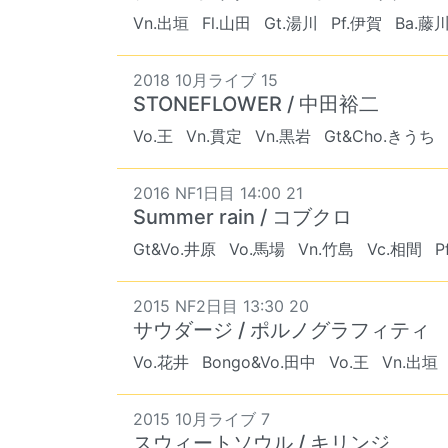
Vn.出垣
Fl.山田
Gt.湯川
Pf.伊賀
Ba.藤
2018 10月ライブ 15
STONEFLOWER / 中田裕二
Vo.王
Vn.貫定
Vn.黒岩
Gt&Cho.きうち
2016 NF1日目 14:00 21
Summer rain / コブクロ
Gt&Vo.井原
Vo.馬場
Vn.竹島
Vc.相間
P
2015 NF2日目 13:30 20
サウダージ / ポルノグラフィティ
Vo.花井
Bongo&Vo.田中
Vo.王
Vn.出垣
2015 10月ライブ 7
スウィートソウル / キリンジ