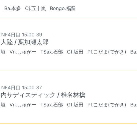
宮
Ba.本多
Cj.五十嵐
Bongo.福留
 NF4日目 15:00 39
大陸 / 葉加瀬太郎
出垣
Vn.しゅがー
TSax.石部
Gt.坂田
Pf.こだま(でがき)
Ba
 NF4日目 15:00 37
内サディスティック / 椎名林檎
出垣
Vn.しゅがー
TSax.石部
Gt.坂田
Pf.こだま(でがき)
Ba