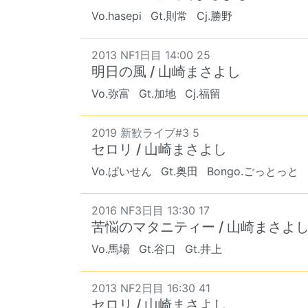
Vo.hasepi
Gt.則常
Cj.勝野
2013 NF1日目 14:00 25
明日の風 / 山崎まさよし
Vo.弥富
Gt.加地
Cj.福留
2019 新歓ライブ#3 5
セロリ / 山崎まさよし
Vo.ぱいせん
Gt.奥田
Bongo.ごっとっと
2016 NF3日目 13:30 17
苦悩のマタニティー / 山崎まさよ
Vo.馬場
Gt.谷口
Gt.井上
2013 NF2日目 16:30 41
セロリ / 山崎まさよし