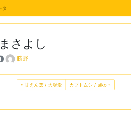
ータ
山崎まさよし
勝野
j
«
甘えんぼ / 大塚愛
カブトムシ / aiko
»