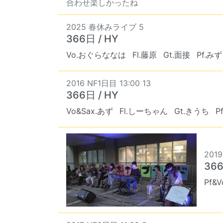
合わせ楽しかったね
2025 春休みライブ 5
366日 / HY
Vo.おぐらななは
Fl.藤原
Gt.面接
Pf.み
2016 NF1日目 13:00 13
366日 / HY
Vo&Sax.あず
Fl.しーちゃん
Gt.きうち
P
2019
366
Pf&