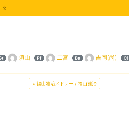
ータ
須山
二宮
吉岡(尚)
Gt
Pf
Ba
Cj
«
福山雅治メドレー / 福山雅治