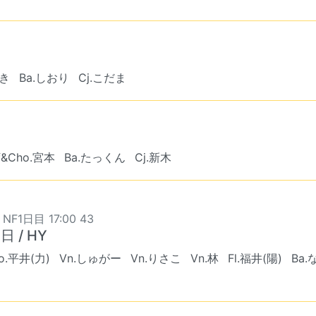
ずき
Ba.しおり
Cj.こだま
f&Cho.宮本
Ba.たっくん
Cj.新木
 NF1日目 17:00 43
日 / HY
Vo.平井(力)
Vn.しゅがー
Vn.りさこ
Vn.林
Fl.福井(陽)
Ba