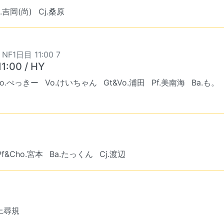
a.吉岡(尚)
Cj.桑原
 NF1日目 11:00 7
1:00 / HY
Vo.ぺっきー
Vo.けいちゃん
Gt&Vo.浦田
Pf.美南海
Ba.も。
Pf&Cho.宮本
Ba.たっくん
Cj.渡辺
竹上尋規