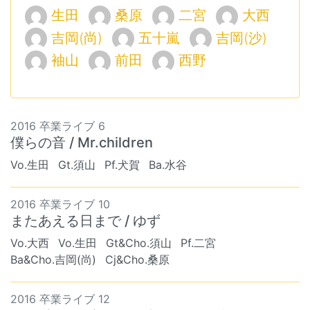
生田
桑原
二宮
大西
吉岡(尚)
五十嵐
吉岡(沙)
袖山
前田
西野
2016 卒業ライブ 6
僕らの音 / Mr.children
Vo.生田
Gt.須山
Pf.犬賀
Ba.水谷
2016 卒業ライブ 10
またあえる日まで / ゆず
Vo.大西
Vo.生田
Gt&Cho.須山
Pf.二宮
Ba&Cho.吉岡(尚)
Cj&Cho.桑原
2016 卒業ライブ 12