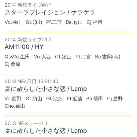
2014 新歓ライブ#4 1
スターラブレイション / ケラケラ
Vo.袖山
Gt.須山
Pf.二宮
Ba.もに
Cj.福留
2014 新歓ライブ#1 7
AM11:00 / HY
Gt&Vo.生田
Vo.大西
Gt.須山
Pf.二宮
Ba.吉岡(尚)
Cj.桑原
2013 NF4日目 16:30 40
夏に散らした小さな恋 / Lamp
Vo.西野
Gt.須山
Gt.池畑
Pf.近藤
Ba.前田
Cj.勝野
Cho.袖山
2013 NFステージ 1
夏に散らした小さな恋 / Lamp