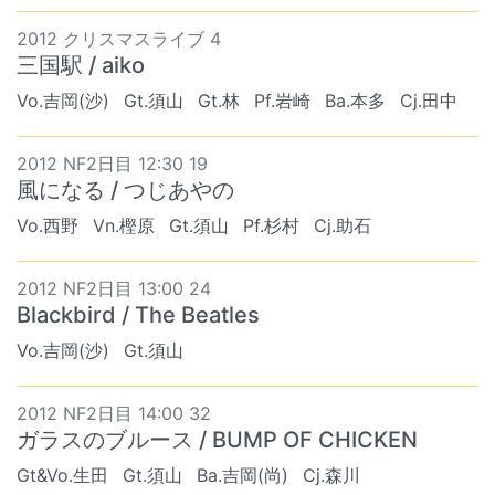
2012 クリスマスライブ 4
三国駅 / aiko
Vo.吉岡(沙)
Gt.須山
Gt.林
Pf.岩崎
Ba.本多
Cj.田中
2012 NF2日目 12:30 19
風になる / つじあやの
Vo.西野
Vn.樫原
Gt.須山
Pf.杉村
Cj.助石
2012 NF2日目 13:00 24
Blackbird / The Beatles
Vo.吉岡(沙)
Gt.須山
2012 NF2日目 14:00 32
ガラスのブルース / BUMP OF CHICKEN
Gt&Vo.生田
Gt.須山
Ba.吉岡(尚)
Cj.森川