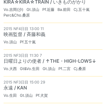
KIRA☆KIRA☆TRAIN / いきものがかり
Vo.吉岡(沙)
Gt.須山
Pf.近藤
Ba.前田
Cj.五十嵐
Perc&Cho.桑原
2015 NF4日目 13:00 11
映画監督 / 斉藤和義
Vo.須山
Pf.五十嵐
2015 NF3日目 11:30 7
日曜日よりの使者 / ↑THE・HIGH-LOWS↓
Vo.大西
Gt&Vo.生田
Gt.須山
Pf.二宮
Cj.桑原
2015 NF3日目 15:00 29
永遠 / KAN
Vo.生田
Gt.須山
Pf.犬賀