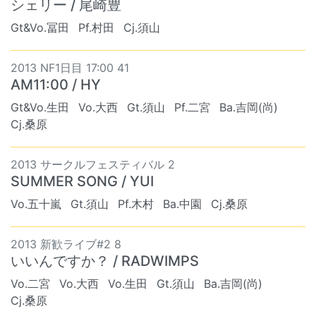
シェリー / 尾崎豊
Gt&Vo.冨田
Pf.村田
Cj.須山
2013 NF1日目 17:00 41
AM11:00 / HY
Gt&Vo.生田
Vo.大西
Gt.須山
Pf.二宮
Ba.吉岡(尚)
Cj.桑原
2013 サークルフェスティバル 2
SUMMER SONG / YUI
Vo.五十嵐
Gt.須山
Pf.木村
Ba.中園
Cj.桑原
2013 新歓ライブ#2 8
いいんですか？ / RADWIMPS
Vo.二宮
Vo.大西
Vo.生田
Gt.須山
Ba.吉岡(尚)
Cj.桑原