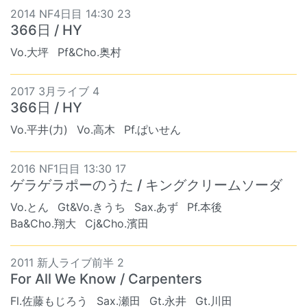
2014 NF4日目 14:30 23
366日 / HY
Vo.大坪
Pf&Cho.奥村
2017 3月ライブ 4
366日 / HY
Vo.平井(力)
Vo.高木
Pf.ぱいせん
2016 NF1日目 13:30 17
ゲラゲラポーのうた / キングクリームソーダ
Vo.とん
Gt&Vo.きうち
Sax.あず
Pf.本後
Ba&Cho.翔大
Cj&Cho.濱田
2011 新人ライブ前半 2
For All We Know / Carpenters
Fl.佐藤もじろう
Sax.瀬田
Gt.永井
Gt.川田