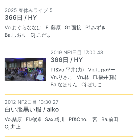
2025 春休みライブ 5
366日 / HY
Vo.おぐらななは
Fl.藤原
Gt.面接
Pf.みずき
Ba.しおり
Cj.こだま
2019 NF1日目 17:00 43
366日 / HY
Pf&Vo.平井(力)
Vn.しゅがー
Vn.りさこ
Vn.林
Fl.福井(陽)
Ba.なほりん
Cj.ぼしこ
2012 NF2日目 13:30 27
白い服黒い服 / aiko
Vo.桑原
Fl.柳澤
Sax.粉川
Pf&Cho.二宮
Ba.前田
Cj.井上