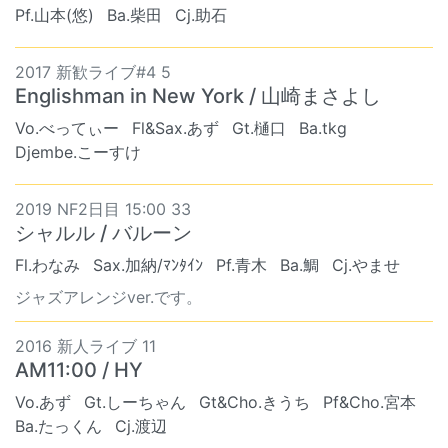
Pf.山本(悠)
Ba.柴田
Cj.助石
2017 新歓ライブ#4 5
Englishman in New York / 山崎まさよし
Vo.べってぃー
Fl&Sax.あず
Gt.樋口
Ba.tkg
Djembe.こーすけ
2019 NF2日目 15:00 33
シャルル / バルーン
Fl.わなみ
Sax.加納/ﾏﾝﾀｲﾝ
Pf.青木
Ba.鯛
Cj.やませ
ジャズアレンジver.です。
2016 新人ライブ 11
AM11:00 / HY
Vo.あず
Gt.しーちゃん
Gt&Cho.きうち
Pf&Cho.宮本
Ba.たっくん
Cj.渡辺