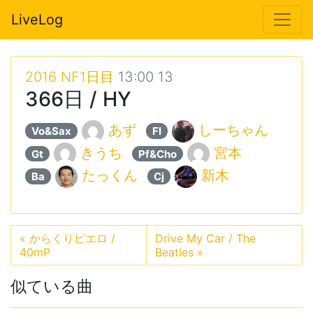
LiveLog
2016 NF1日目
13:00 13
366日 / HY
あず
しーちゃん
Vo&Sax
Fl
きうち
宮本
Gt
Pf&Cho
たっくん
新木
Ba
Cj
«
からくりピエロ /
Drive My Car / The
40mP
Beatles
»
似ている曲