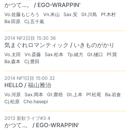
かつて…。 / EGO-WRAPPIN'
Vo.佐藤もじろう
Vn.米山
Sax.安
Gt.川島
Pf.木村
Ba.田原
Cj.五十嵐
2014 NF2日目 15:30 36
気まぐれロマンティック / いきものがかり
Vo.太田
Vn.斎藤
Sax.松本
Tp.緒方
Gt.樋口
Pf.巽
Ba.森本
Cj.豊田
2014 NF1日目 15:00 32
HELLO / 福山雅治
Vo.河原
Sax.岡本
Gt.齋梧
Gt.上本
Pf.松尾
Ba.岩倉
Cj.松原
Cho.hasepi
2013 新歓ライブ#3 4
かつて‥。 / EGO-WRAPPIN'