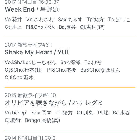
2017 NF4日目 16:00 37
Week End / 星野源
Vo.花井
Vn.さわさわ
Sax.ちゃす
Tp.緒方
Tb.ぼしこ
Gt.井上
Pf&Cho.小池
Ba.長谷
Cj.吉村(智)
2017 新歓ライブ#3 1
Shake My Heart / YUI
Vo&Shaker.しーちゃん
Sax.深澤
Tb.けそ
Gt&Cho.松本(壮)
Pf&Cho.本後
Ba&Cho.なほりん
Cj&Cho.新木
2015 新歓ライブ#4 10
オリビアを聴きながら / ハナレグミ
Vo.hasepi
Sax.岡本
Tp.緒方
Gt.川島
Pf.堀
Ba.水谷
Cj.勝野
Bongo.高橋(真)
2014 NF4日目 11:30 6