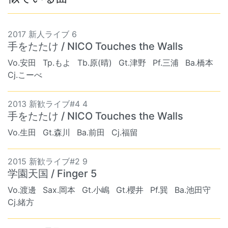
2017 新人ライブ 6
手をたたけ / NICO Touches the Walls
Vo.安田
Tp.もよ
Tb.原(晴)
Gt.津野
Pf.三浦
Ba.橋本
Cj.こーべ
2013 新歓ライブ#4 4
手をたたけ / NICO Touches the Walls
Vo.生田
Gt.森川
Ba.前田
Cj.福留
2015 新歓ライブ#2 9
学園天国 / Finger 5
Vo.渡邊
Sax.岡本
Gt.小嶋
Gt.櫻井
Pf.巽
Ba.池田守
Cj.緒方