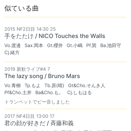
似ている曲
2015 NF2日目 14:30 25
手をたたけ / NICO Touches the Walls
Vo.渡邊
Sax.岡本
Gt.櫻井
Gt.小嶋
Pf.巽
Ba.池田守
Cj.緒方
2019 新歓ライブ#4 7
The lazy song / Bruno Mars
Vo.青柳
Tp.もよ
Tb.原(晴)
Gt&Cho.そんき人
Pf&Cho.土井
Ba&Cho.も。
Cj.しもはる
トランペットでピー音しました
2017 NF4日目 13:00 17
君の顔が好きだ / 斉藤和義