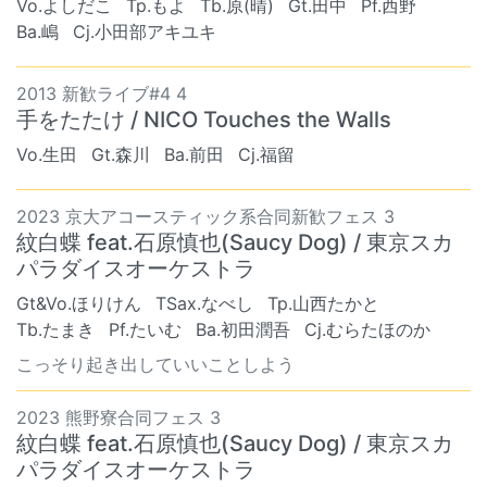
Vo.よしだこ
Tp.もよ
Tb.原(晴)
Gt.田中
Pf.西野
Ba.嶋
Cj.小田部アキユキ
2013 新歓ライブ#4 4
手をたたけ / NICO Touches the Walls
Vo.生田
Gt.森川
Ba.前田
Cj.福留
2023 京大アコースティック系合同新歓フェス 3
紋白蝶 feat.石原慎也(Saucy Dog) / 東京スカ
パラダイスオーケストラ
Gt&Vo.ほりけん
TSax.なべし
Tp.山西たかと
Tb.たまき
Pf.たいむ
Ba.初田潤吾
Cj.むらたほのか
こっそり起き出していいことしよう
2023 熊野寮合同フェス 3
紋白蝶 feat.石原慎也(Saucy Dog) / 東京スカ
パラダイスオーケストラ