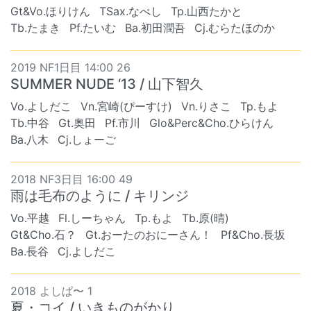
Gt&Vo.ほりけん
TSax.なべし
Tp.山西たかと
Tb.たまき
Pf.たいむ
Ba.初田潤吾
Cj.むらたほのか
2019 NF1日目 14:00 26
SUMMER NUDE ‘13 / 山下智久
Vo.よしだこ
Vn.宮崎(ぴーすけ)
Vn.りさこ
Tp.もよ
Tb.中谷
Gt.奥田
Pf.市川
Glo&Perc&Cho.ひらけん
Ba.八木
Cj.しょーご
2018 NF3日目 16:00 49
雨は毛布のように / キリンジ
Vo.平越
Fl.しーちゃん
Tp.もよ
Tb.原(晴)
Gt&Cho.石？
Gt.おーたのおにーさん！
Pf&Cho.長坂
Ba.長谷
Cj.よしだこ
2018 よしぱ〜 1
夏・コイ / いきものがかり