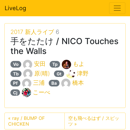
LiveLog
2017 新人ライブ
6
手をたたけ / NICO Touches
the Walls
安田
もよ
Vo
Tp
原(晴)
津野
Tb
Gt
三浦
橋本
Pf
Ba
こーべ
Cj
«
ray / BUMP OF
空も飛べるはず / スピッ
CHICKEN
ツ
»