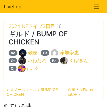
LiveLog
2024 NFライブ3日目
16
ギルド / BUMP OF
CHICKEN
敬志
岸加奈恵
Vo
Gt
いわだれ
くぼきん
Gt
Ba
₍ .. ₎⊹
Cj
«
スノースマイル / BUMP OF
台風 / →Pia-no-
CHICKEN
jaC←
»
似ている曲