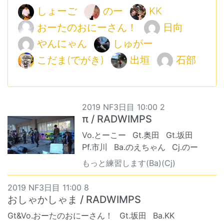
しょーご
のー
KK
おーたのおにーさん！
日向
やんにゃん
しゅがー
こだま(でがき)
出垣
石部
2019 NF3日目 10:00 2
π / RADWIMPS
Vo.とーこー
Gt.奥田
Gt.坂田
Pf.市川
Ba.のえちゃん
Cj.のー
もっと練習します(Ba)(Cj)
2019 NF3日目 11:00 8
おしゃかしゃま / RADWIMPS
Gt&Vo.おーたのおにーさん！
Gt.坂田
Ba.KK