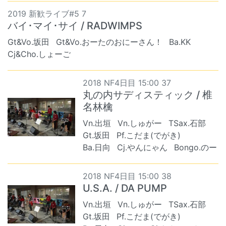
2019 新歓ライブ#5 7
バイ･マイ･サイ / RADWIMPS
Gt&Vo.坂田
Gt&Vo.おーたのおにーさん！
Ba.KK
Cj&Cho.しょーご
2018 NF4日目 15:00 37
丸の内サディスティック / 椎
名林檎
Vn.出垣
Vn.しゅがー
TSax.石部
Gt.坂田
Pf.こだま(でがき)
Ba.日向
Cj.やんにゃん
Bongo.のー
2018 NF4日目 15:00 38
U.S.A. / DA PUMP
Vn.出垣
Vn.しゅがー
TSax.石部
Gt.坂田
Pf.こだま(でがき)