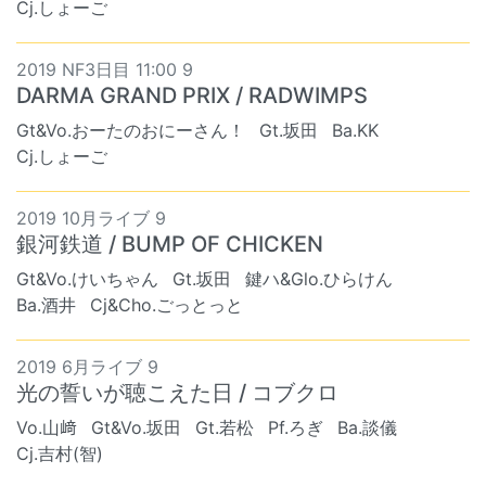
Cj.しょーご
2019 NF3日目 11:00 9
DARMA GRAND PRIX / RADWIMPS
Gt&Vo.おーたのおにーさん！
Gt.坂田
Ba.KK
Cj.しょーご
2019 10月ライブ 9
銀河鉄道 / BUMP OF CHICKEN
Gt&Vo.けいちゃん
Gt.坂田
鍵ハ&Glo.ひらけん
Ba.酒井
Cj&Cho.ごっとっと
2019 6月ライブ 9
光の誓いが聴こえた日 / コブクロ
Vo.山﨑
Gt&Vo.坂田
Gt.若松
Pf.ろぎ
Ba.談儀
Cj.吉村(智)