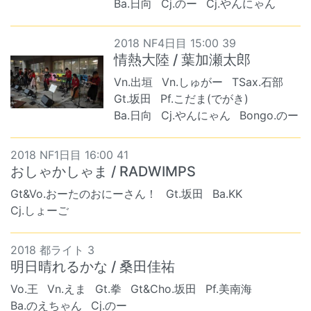
Ba.日向
Cj.のー
Cj.やんにゃん
2018 NF4日目 15:00 39
情熱大陸 / 葉加瀬太郎
Vn.出垣
Vn.しゅがー
TSax.石部
Gt.坂田
Pf.こだま(でがき)
Ba.日向
Cj.やんにゃん
Bongo.のー
2018 NF1日目 16:00 41
おしゃかしゃま / RADWIMPS
Gt&Vo.おーたのおにーさん！
Gt.坂田
Ba.KK
Cj.しょーご
2018 都ライト 3
明日晴れるかな / 桑田佳祐
Vo.王
Vn.えま
Gt.拳
Gt&Cho.坂田
Pf.美南海
Ba.のえちゃん
Cj.のー