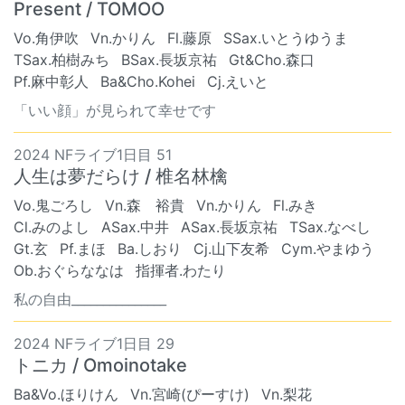
Present / TOMOO
Vo.角伊吹
Vn.かりん
Fl.藤原
SSax.いとうゆうま
TSax.柏樹みち
BSax.長坂京祐
Gt&Cho.森口
Pf.麻中彰人
Ba&Cho.Kohei
Cj.えいと
「いい顔」が見られて幸せです
2024 NFライブ1日目 51
人生は夢だらけ / 椎名林檎
Vo.鬼ごろし
Vn.森 裕貴
Vn.かりん
Fl.みき
Cl.みのよし
ASax.中井
ASax.長坂京祐
TSax.なべし
Gt.玄
Pf.まほ
Ba.しおり
Cj.山下友希
Cym.やまゆう
Ob.おぐらななは
指揮者.わたり
私の自由_______________
2024 NFライブ1日目 29
トニカ / Omoinotake
Ba&Vo.ほりけん
Vn.宮崎(ぴーすけ)
Vn.梨花