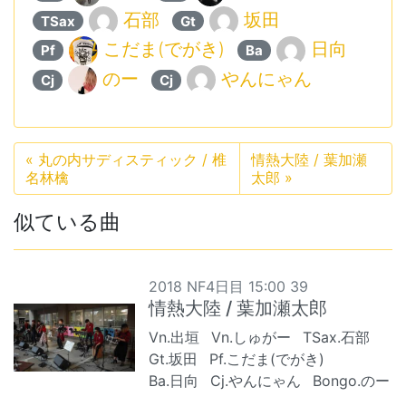
石部
坂田
TSax
Gt
こだま(でがき)
日向
Pf
Ba
のー
やんにゃん
Cj
Cj
«
丸の内サディスティック / 椎
情熱大陸 / 葉加瀬
名林檎
太郎
»
似ている曲
2018 NF4日目 15:00 39
情熱大陸 / 葉加瀬太郎
Vn.出垣
Vn.しゅがー
TSax.石部
Gt.坂田
Pf.こだま(でがき)
Ba.日向
Cj.やんにゃん
Bongo.のー