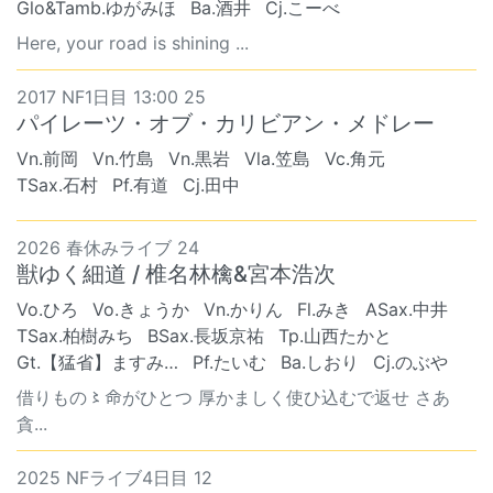
Glo&Tamb.ゆがみほ
Ba.酒井
Cj.こーべ
Here, your road is shining ...
2017 NF1日目 13:00 25
パイレーツ・オブ・カリビアン・メドレー
Vn.前岡
Vn.竹島
Vn.黒岩
Vla.笠島
Vc.角元
TSax.石村
Pf.有道
Cj.田中
2026 春休みライブ 24
獣ゆく細道 / 椎名林檎&宮本浩次
Vo.ひろ
Vo.きょうか
Vn.かりん
Fl.みき
ASax.中井
TSax.柏樹みち
BSax.長坂京祐
Tp.山西たかと
Gt.【猛省】ますみ…
Pf.たいむ
Ba.しおり
Cj.のぶや
借りもの〻命がひとつ 厚かましく使ひ込むで返せ さあ
貪...
2025 NFライブ4日目 12