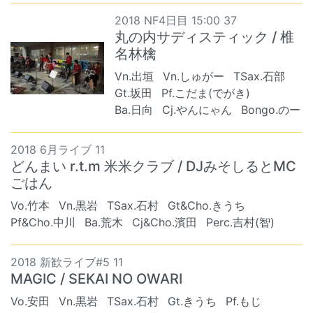
2018 NF4日目 15:00 37
丸の内サディスティック / 椎
名林檎
Vn.出垣
Vn.しゅがー
TSax.石部
Gt.坂田
Pf.こだま(でがき)
Ba.日向
Cj.やんにゃん
Bongo.のー
2018 6月ライブ 11
どんまい r.t.m 米米クラブ / DJみそしるとMC
ごはん
Vo.竹本
Vn.黒岩
TSax.石村
Gt&Cho.きうち
Pf&Cho.中川
Ba.荒木
Cj&Cho.濱田
Perc.吉村(智)
2018 新歓ライブ#5 11
MAGIC / SEKAI NO OWARI
Vo.安田
Vn.黒岩
TSax.石村
Gt.きうち
Pf.もじ