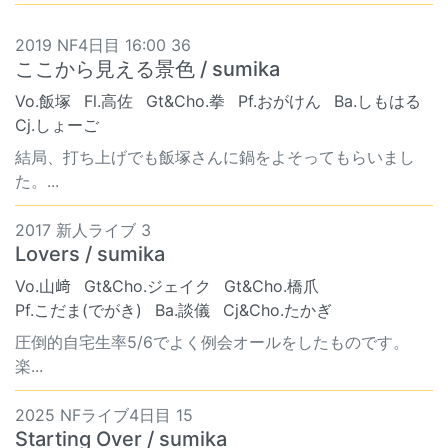
2019 NF4日目 16:00 36
ここから見える景色 / sumika
Vo.飯塚
Fl.高佐
Gt&Cho.拳
Pf.おがけん
Ba.しもはる
Cj.しょーご
結局、打ち上げでも飯塚さんに鍋をよそってもらいまし
た。...
2017 新人ライブ 3
Lovers / sumika
Vo.山﨑
Gt&Cho.ジェイク
Gt&Cho.橋爪
Pf.こだま(でがき)
Ba.談儀
Cj&Cho.たかぎ
圧倒的自宅生率5/6でよく例会オールをしたものです。
楽...
2025 NFライブ4日目 15
Starting Over / sumika