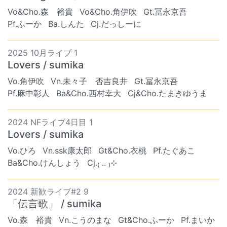
Vo&Cho.森 裕貴
Vo&Cho.角伊吹
Gt.冨永京吾
Pf.ふーか
Ba.しんた
Cj.だっしーに
2025 10月ライブ 1
Lovers / sumika
Vo.角伊吹
Vn.未々子 否吉良井
Gt.冨永京吾
Pf.麻中彰人
Ba&Cho.西村幸大
Cj&Cho.たまきゆうま
2024 NFライブ4日目 1
Lovers / sumika
Vo.ひろ
Vn.ssk康太郎
Gt&Cho.衣桃
Pf.たぐあこ
Ba&Cho.けんしょう
Cj.₍ .. ₎⊹
2024 新歓ライブ#2 9
「伝言歌」 / sumika
Vo.森 裕貴
Vn.こうのまな
Gt&Cho.ふーか
Pf.まいか