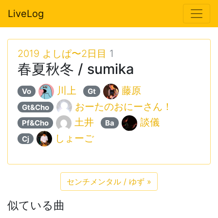
LiveLog
2019 よしぱ〜2日目
1
春夏秋冬 / sumika
川上
藤原
Vo
Gt
おーたのおにーさん！
Gt&Cho
土井
談儀
Pf&Cho
Ba
しょーご
Cj
センチメンタル / ゆず
»
似ている曲