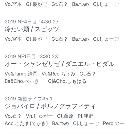
Vo.宮本
Gt.朋弥卍
Gt.石？
Ba.つめ
Cj.しょーご
2019 NF4日目 14:30 27
冷たい頬 / スピッツ
Vo.宮本
Gt.朋弥卍
Gt.石？
Ba.つめ
Cj.しょーご
2019 NF1日目 13:30 23
オー・シャンゼリゼ / ダニエル・ビダル
Vo&Tamb.清岡
Vo&Rec.ちょみ
Gt.石？
Ba&Cho.ぺっきー
Cj&Cho.しもはる
2019 新歓ライブ#5 1
ジョバイロ / ポルノグラフィティ
Vo.石？
Vn.しゅがー
Gt.藤原
Pf.津野
Acc.こだま(でがき)
Ba.つめ
Cj.しょーご
Perc.のー