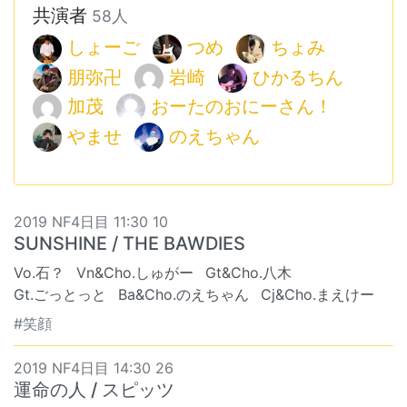
共演者
58人
しょーご
つめ
ちょみ
朋弥卍
岩崎
ひかるちん
加茂
おーたのおにーさん！
やませ
のえちゃん
2019 NF4日目 11:30 10
SUNSHINE / THE BAWDIES
Vo.石？
Vn&Cho.しゅがー
Gt&Cho.八木
Gt.ごっとっと
Ba&Cho.のえちゃん
Cj&Cho.まえけー
#笑顔
2019 NF4日目 14:30 26
運命の人 / スピッツ