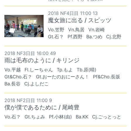
2018 NF4日目 11:00 13
魔女旅に出る / スピッツ
Vo.笠野
Vn.鳥居
Vn.岩崎
Gt.石？
Pf.西野
Ba.つめ
Cj.北野
2018 NF3日目 16:00 49
雨は毛布のように / キリンジ
Vo.平越
Fl.しーちゃん
Tp.もよ
Tb.原(晴)
Gt&Cho.石？
Gt.おーたのおにーさん！
Pf&Cho.長坂
Ba.長谷
Cj.よしだこ
2018 NF2日目 11:00 9
僕が僕であるために / 尾崎豊
Vo.石？
Gt.ちょみ
Pf.小林(由)
Ba.KK
Cj.ごっとっと