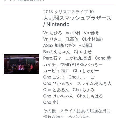
2018 クリスマスライブ 10
大乱闘スマッシュブラザーズ
/ Nintendo
Vo.ちひろ
Vo.中村
Vn.岩崎
Vn.りさこ
Fl.高佐
Cl.小林(由)
ASax.加納/ﾏﾝﾀｲﾝ
Hr.浦田
Ba.のえちゃん
Cj.やませ
Perc.石？
こがね丸.長坂
Cond.拳
カイチョウMIYATAKE.ぺっきー
カービィ.福井
Cho.しゅがー
Cho.ごふじ
Cho.しょーご
Cho.ひかるちん
スライム.そんき人
Cho.とあるん
Cho.ちょみ
Cho.けいちゃん
Cho.しもはる
Cho.小川
その後、スライムはあの屈強な男に
憧れを抱き、やがて彼の...