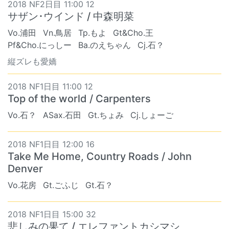
2018 NF2日目 11:00 12
サザン･ウインド / 中森明菜
Vo.浦田
Vn.鳥居
Tp.もよ
Gt&Cho.王
Pf&Cho.にっしー
Ba.のえちゃん
Cj.石？
縦ズレも愛嬌
2018 NF1日目 11:00 12
Top of the world / Carpenters
Vo.石？
ASax.石田
Gt.ちょみ
Cj.しょーご
2018 NF1日目 12:00 16
Take Me Home, Country Roads / John
Denver
Vo.花房
Gt.ごふじ
Gt.石？
2018 NF1日目 15:00 32
悲しみの果て / エレファントカシマシ