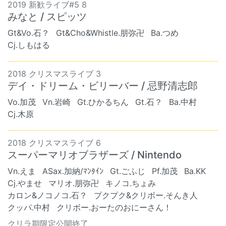
2019 新歓ライブ#5 8
みなと / スピッツ
Gt&Vo.石？
Gt&Cho&Whistle.朋弥卍
Ba.つめ
Cj.しもはる
2018 クリスマスライブ 3
デイ・ドリーム・ビリーバー / 忌野清志郎
Vo.加茂
Vn.岩崎
Gt.ひかるちん
Gt.石？
Ba.中村
Cj.木原
2018 クリスマスライブ 6
スーパーマリオブラザーズ / Nintendo
Vn.えま
ASax.加納/ﾏﾝﾀｲﾝ
Gt.ごふじ
Pf.加茂
Ba.KK
Cj.やませ
マリオ.朋弥卍
キノコ.ちょみ
カロン&ノコノコ.石？
プクプク&クリボー.そんき人
クッパ.中村
クリボー.おーたのおにーさん！
クリラ期限定公開終了