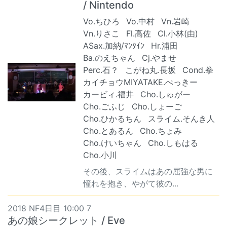
/ Nintendo
Vo.ちひろ
Vo.中村
Vn.岩崎
Vn.りさこ
Fl.高佐
Cl.小林(由)
ASax.加納/ﾏﾝﾀｲﾝ
Hr.浦田
Ba.のえちゃん
Cj.やませ
Perc.石？
こがね丸.長坂
Cond.拳
カイチョウMIYATAKE.ぺっきー
カービィ.福井
Cho.しゅがー
Cho.ごふじ
Cho.しょーご
Cho.ひかるちん
スライム.そんき人
Cho.とあるん
Cho.ちょみ
Cho.けいちゃん
Cho.しもはる
Cho.小川
その後、スライムはあの屈強な男に
憧れを抱き、やがて彼の...
2018 NF4日目 10:00 7
あの娘シークレット / Eve