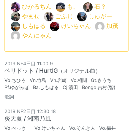
ひかるちん
も。
石？
やませ
ごふじ
しゅがー
しもはる
けいちゃん
加茂
やんにゃん
2019 NF4日目 11:00 9
ペリドット / HurtIG
（オリジナル曲）
Vo.ちひろ
Vn.竹島
Vn.岩崎
Vc.相間
Gt.きうち
Pf.ゆがみほ
Ba.しもはる
Cj.濱田
Bongo.吉村(智)
歌詞
2019 NF2日目 12:30 18
炎天夏 / 湘南乃風
Vo.ぺっきー
Vo.けいちゃん
Vo.そんき人
Vo.福井