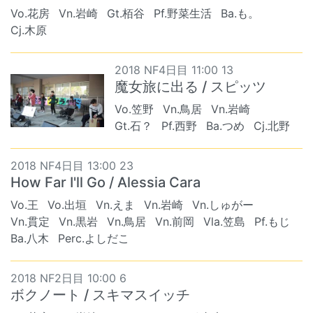
Vo.花房
Vn.岩崎
Gt.栢谷
Pf.野菜生活
Ba.も。
Cj.木原
2018 NF4日目 11:00 13
魔女旅に出る / スピッツ
Vo.笠野
Vn.鳥居
Vn.岩崎
Gt.石？
Pf.西野
Ba.つめ
Cj.北野
2018 NF4日目 13:00 23
How Far I'll Go / Alessia Cara
Vo.王
Vo.出垣
Vn.えま
Vn.岩崎
Vn.しゅがー
Vn.貫定
Vn.黒岩
Vn.鳥居
Vn.前岡
Vla.笠島
Pf.もじ
Ba.八木
Perc.よしだこ
2018 NF2日目 10:00 6
ボクノート / スキマスイッチ