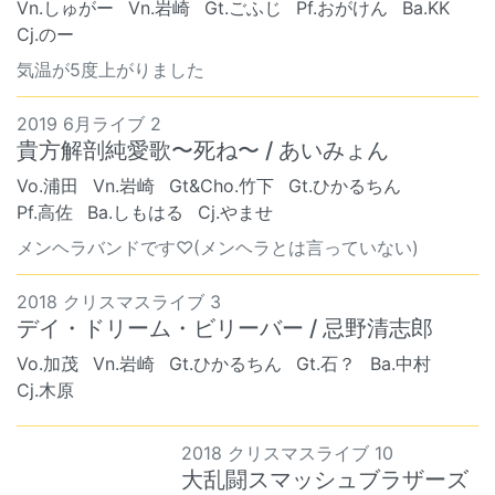
Vn.しゅがー
Vn.岩崎
Gt.ごふじ
Pf.おがけん
Ba.KK
Cj.のー
気温が5度上がりました
2019 6月ライブ 2
貴方解剖純愛歌〜死ね〜 / あいみょん
Vo.浦田
Vn.岩崎
Gt&Cho.竹下
Gt.ひかるちん
Pf.高佐
Ba.しもはる
Cj.やませ
メンヘラバンドです♡(メンヘラとは言っていない)
2018 クリスマスライブ 3
デイ・ドリーム・ビリーバー / 忌野清志郎
Vo.加茂
Vn.岩崎
Gt.ひかるちん
Gt.石？
Ba.中村
Cj.木原
2018 クリスマスライブ 10
大乱闘スマッシュブラザーズ