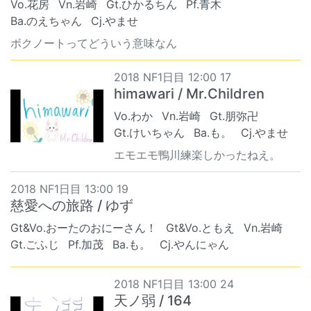
Vo.花房
Vn.岩崎
Gt.ひかるちん
Pf.青木
Ba.のえちゃん
Cj.やませ
ボクノートってどういう意味なん
2018 NF1日目 12:00 17
himawari / Mr.Children
Vo.わか
Vn.岩崎
Gt.朋弥卍
Gt.けいちゃん
Ba.も。
Cj.やませ
エモエモ鴨川練楽しかったねえ。
2018 NF1日目 13:00 19
慈愛への旅路 / ゆず
Gt&Vo.おーたのおにーさん！
Gt&Vo.ともえ
Vn.岩崎
Gt.ごふじ
Pf.加茂
Ba.も。
Cj.やんにゃん
2018 NF1日目 13:00 24
天ノ弱 / 164