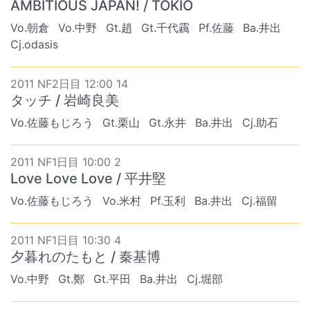
AMBITIOUS JAPAN! / TOKIO
Vo.朝倉
Vo.中野
Gt.趙
Gt.千代靏
Pf.佐藤
Ba.井出
Cj.odasis
2011 NF2日目 12:00 14
タッチ / 岩崎良美
Vo.佐藤もじろう
Gt.栗山
Gt.永井
Ba.井出
Cj.助石
2011 NF1日目 10:00 2
Love Love Love / 平井堅
Vo.佐藤もじろう
Vo.米村
Pf.玉利
Ba.井出
Cj.福留
2011 NF1日目 10:30 4
夕暮れのたもと / 秦基博
Vo.中野
Gt.鄭
Gt.平田
Ba.井出
Cj.堀部