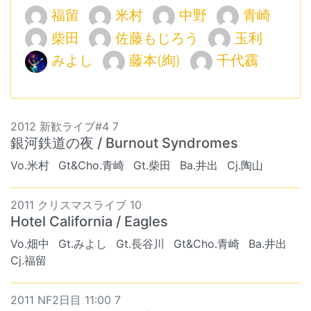
福留
米村
中野
青崎
柴田
佐藤もじろう
玉利
みよし
藤本(絢)
千代靏
2012 新歓ライブ#4 7
銀河鉄道の夜 / Burnout Syndromes
Vo.米村
Gt&Cho.青崎
Gt.柴田
Ba.井出
Cj.陶山
2011 クリスマスライブ 10
Hotel California / Eagles
Vo.畑中
Gt.みよし
Gt.長谷川
Gt&Cho.青崎
Ba.井出
Cj.福留
2011 NF2日目 11:00 7