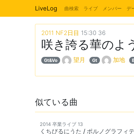
LiveLog
曲検索
ライブ
メンバー
デ
2011 NF2日目
15:30 36
咲き誇る華のように -N
望月
加地
Gt&Vo
Gt
似ている曲
2014 卒業ライブ 13
くちびるにうた / ポルノグラフィ