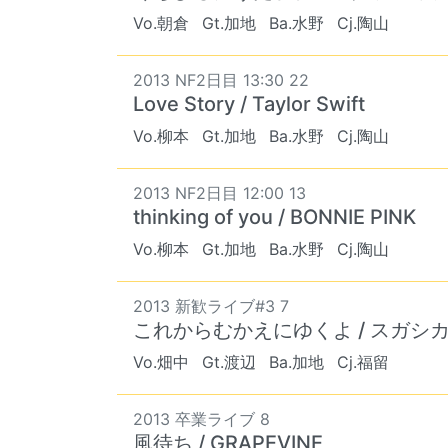
Vo.朝倉
Gt.加地
Ba.水野
Cj.陶山
2013 NF2日目 13:30 22
Love Story / Taylor Swift
Vo.柳本
Gt.加地
Ba.水野
Cj.陶山
2013 NF2日目 12:00 13
thinking of you / BONNIE PINK
Vo.柳本
Gt.加地
Ba.水野
Cj.陶山
2013 新歓ライブ#3 7
これからむかえにゆくよ / スガシ
Vo.畑中
Gt.渡辺
Ba.加地
Cj.福留
2013 卒業ライブ 8
風待ち / GRAPEVINE