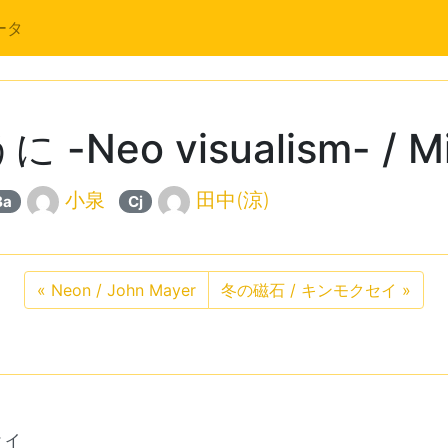
ータ
eo visualism- / Mi
小泉
田中(涼)
Ba
Cj
«
Neon / John Mayer
冬の磁石 / キンモクセイ
»
ティ