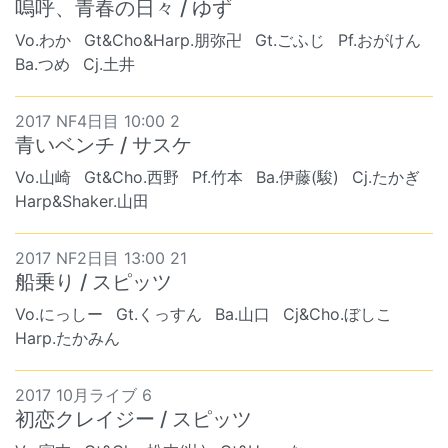
嗚呼、青春の日々 / ゆず
Vo.わか
Gt&Cho&Harp.朋弥卍
Gt.ごふじ
Pf.おがけん
Ba.つめ
Cj.土井
2017 NF4日目 10:00 2
青いベンチ / サスケ
Vo.山崎
Gt&Cho.西野
Pf.竹本
Ba.伊藤(駿)
Cj.たかぎ
Harp&Shaker.山田
2017 NF2日目 13:00 21
船乗り / スピッツ
Vo.にっしー
Gt.くっすん
Ba.山口
Cj&Cho.ぼしこ
Harp.たかみん
2017 10月ライブ 6
初恋クレイジー / スピッツ