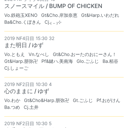
スノースマイル / BUMP OF CHICKEN
Vo.鉄砲玉XENO
Gt&Cho.岸加奈恵
Gt&Harp.いわだれ
Ba&Cho.くぼきん
Cj.₍ .. ₎⊹
2019 NF4日目 15:30 32
また明日 / ゆず
Vo.ともえ
Vn.なべし
Gt&Cho.おーたのおにーさん！
Gt&Harp.朋弥卍
Pf&鍵ハ.美南海
Glo.ごふじ
Ba.栢谷
Cj.しょーご
2019 NF2日目 10:30 4
心のままに / ゆず
Vo.わか
Gt&Cho&Harp.朋弥卍
Gt.ごふじ
Pf.おがけん
Ba.つめ
Cj.土井
2019 NF2日目 10:30 5