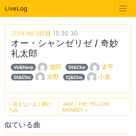
LiveLog
2014 NF3日目
15:30 30
オー・シャンゼリゼ / 奇妙
礼太郎
池田
太平
Vo&Harp
Gt&Cho
水野
小泉
Gt&Cho
Cj&Cho
«
言えないよ / 郷ひ
JAM / THE YELLOW
ろみ
MONKEY
»
似ている曲