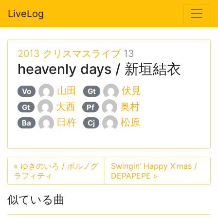
LiveLog
2013 クリスマスライブ
13
heavenly days / 新垣結衣
山田
伏見
Vo
Gt
大西
奥村
Gt
Pf
臼杵
松原
Ba
Cj
«
ゆきのいろ / ポルノグ
Swingin’ Happy X’mas /
ラフィティ
DEPAPEPE
»
似ている曲