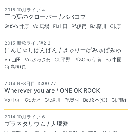
2015 10月ライブ 4
三つ葉のクローバー / ババコブ
Gt&Vo.井原
Vo.馬場
Fl.山田
Pf.伊賀
Ba.藤川
Cj.原
2015 新歓ライブ#2 2
にんじゃりばんばん / きゃりーぱみゅぱみゅ
Vo.山田
Vn.さわさわ
Gt.平野
Pf&Cho.伊賀
Ba.中園
Cj.高橋(真)
2014 NF3日目 15:00 27
Wherever you are / ONE OK ROCK
Vo.中垣
Gt.大坪
Gt.湯川
Pf.奥村
Ba.松本(知)
Cj.浦野
2014 10月ライブ 6
プラネタリウム / 大塚愛