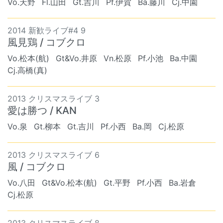
Vo.天野
Fl.山田
Gt.吉川
Pf.伊賀
Ba.藤川
Cj.中園
2014 新歓ライブ#4 9
風見鶏 / コブクロ
Vo.松本(航)
Gt&Vo.井原
Vn.松原
Pf.小池
Ba.中園
Cj.高橋(真)
2013 クリスマスライブ 3
愛は勝つ / KAN
Vo.泉
Gt.柳本
Gt.吉川
Pf.小西
Ba.岡
Cj.松原
2013 クリスマスライブ 6
風 / コブクロ
Vo.八田
Gt&Vo.松本(航)
Gt.平野
Pf.小西
Ba.岩倉
Cj.松原
2013 クリスマスライブ 8