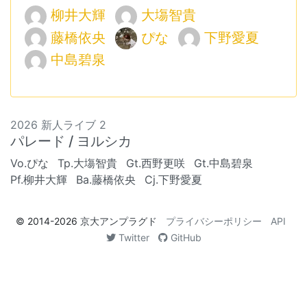
柳井大輝
大塲智貴
藤橋依央
ぴな
下野愛夏
中島碧泉
2026 新人ライブ 2
パレード / ヨルシカ
Vo.ぴな
Tp.大塲智貴
Gt.西野更咲
Gt.中島碧泉
Pf.柳井大輝
Ba.藤橋依央
Cj.下野愛夏
© 2014-2026
京大アンプラグド
プライバシーポリシー
API
Twitter
GitHub