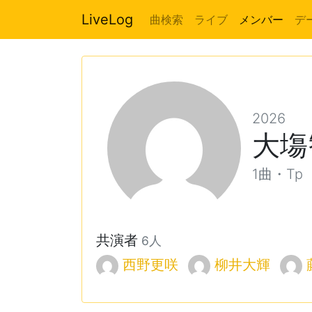
LiveLog
曲検索
ライブ
メンバー
デ
2026
大塲
1曲・Tp
共演者
6人
西野更咲
柳井大輝