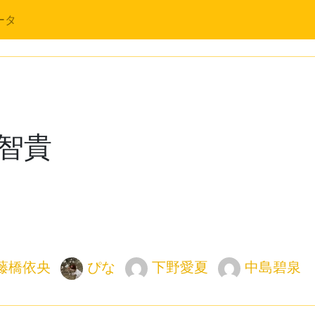
ータ
智貴
藤橋依央
ぴな
下野愛夏
中島碧泉