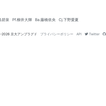
中島碧泉
Pf.柳井大輝
Ba.藤橋依央
Cj.下野愛夏
4-2026
京大アンプラグド
プライバシーポリシー
API
Twitter