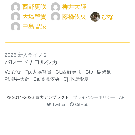
西野更咲
柳井大輝
大塲智貴
藤橋依央
ぴな
中島碧泉
2026 新人ライブ 2
パレード / ヨルシカ
Vo.ぴな
Tp.大塲智貴
Gt.西野更咲
Gt.中島碧泉
Pf.柳井大輝
Ba.藤橋依央
Cj.下野愛夏
© 2014-2026
京大アンプラグド
プライバシーポリシー
API
Twitter
GitHub