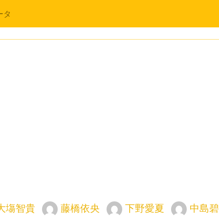
ータ
大塲智貴
藤橋依央
下野愛夏
中島碧