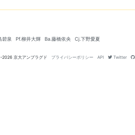
中島碧泉
Pf.柳井大輝
Ba.藤橋依央
Cj.下野愛夏
4-2026
京大アンプラグド
プライバシーポリシー
API
Twitter