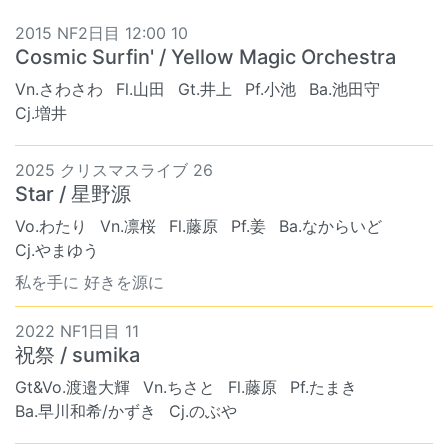
2015 NF2日目 12:00 10
Cosmic Surfin' / Yellow Magic Orchestra
Vn.さわさわ
Fl.山田
Gt.井上
Pf.小池
Ba.池田守
Cj.増井
2025 クリスマスライブ 26
Star / 星野源
Vo.わたり
Vn.凛桜
Fl.藤原
Pf.姜
Ba.なからいど
Cj.やまゆう
私を手に 好きを源に
2022 NF1日目 11
祝祭 / sumika
Gt&Vo.渡邉大輝
Vn.ちさと
Fl.藤原
Pf.たまき
Ba.早川和希/かずき
Cj.のぶや