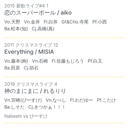
2015 新歓ライブ#4 1
恋のスーパーボール / aiko
Vo.天野
Vn.金井
Fl.白井
Gt&Cho.寺尾
Pf.小西
Ba.松本(知)
Cj.高橋(真)
2011 クリスマスライブ 12
Everything / MISIA
Vo.藤本(絢)
Vn.石崎
Fl.佐藤もじろう
Pf.白又
Ba.田原
Cj.助石
2019 クリスマスライブ 4
神のまにまに / れるりり
Vn.宮崎(ぴーすけ)
Vn.なべし
Fl.わだゆー
Pf.こたけ
Ba.しそた
Cj.きつかぁ！！！
Nabeshi vs ぴーすけ