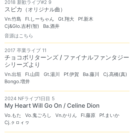
2018 新歓ライブ#2 9
スピカ
（オリジナル曲）
Vn.竹島
Fl.しーちゃん
Gt.翔大
Pf.新木
Cj&Glo.吉村(智)
Ba.酒井
音源はこちら
2017 卒業ライブ 11
チョコボリターンズ / ファイナルファンタジー
シリーズより
Vn.出垣
Fl.山田
Gt.湯川
Pf.伊賀
Ba.藤川
Cj.高橋(真)
Bongo.増井
2024 NFライブ1日目 5
My Heart Will Go On / Celine Dion
Vo.もた
Vo.鬼ごろし
Vn.かりん
Fl.藤原
Pf.まいか
Cj.ㇰㇿィヮ