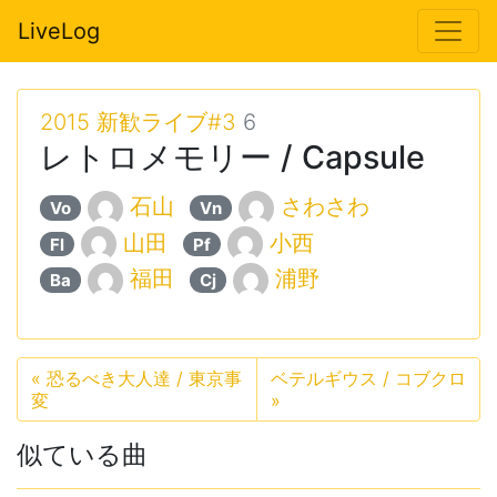
LiveLog
2015 新歓ライブ#3
6
レトロメモリー / Capsule
石山
さわさわ
Vo
Vn
山田
小西
Fl
Pf
福田
浦野
Ba
Cj
«
恐るべき大人達 / 東京事
ベテルギウス / コブクロ
変
»
似ている曲