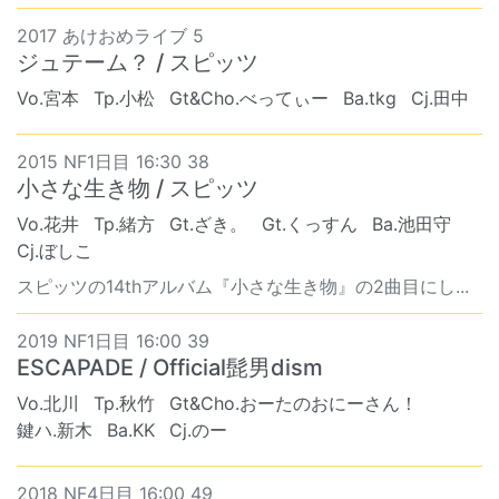
2017 あけおめライブ 5
ジュテーム？ / スピッツ
Vo.宮本
Tp.小松
Gt&Cho.べってぃー
Ba.tkg
Cj.田中
2015 NF1日目 16:30 38
小さな生き物 / スピッツ
Vo.花井
Tp.緒方
Gt.ざき。
Gt.くっすん
Ba.池田守
Cj.ぼしこ
スピッツの14thアルバム『小さな生き物』の2曲目にし...
2019 NF1日目 16:00 39
ESCAPADE / Official髭男dism
Vo.北川
Tp.秋竹
Gt&Cho.おーたのおにーさん！
鍵ハ.新木
Ba.KK
Cj.のー
2018 NF4日目 16:00 49