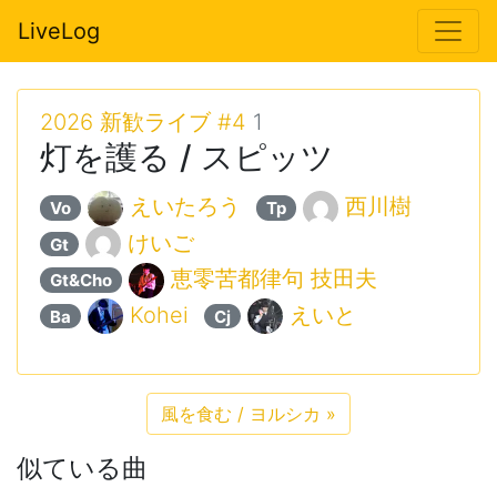
LiveLog
2026 新歓ライブ #4
1
灯を護る / スピッツ
えいたろう
西川樹
Vo
Tp
けいご
Gt
恵零苦都律句 技田夫
Gt&Cho
Kohei
えいと
Ba
Cj
風を食む / ヨルシカ
»
似ている曲