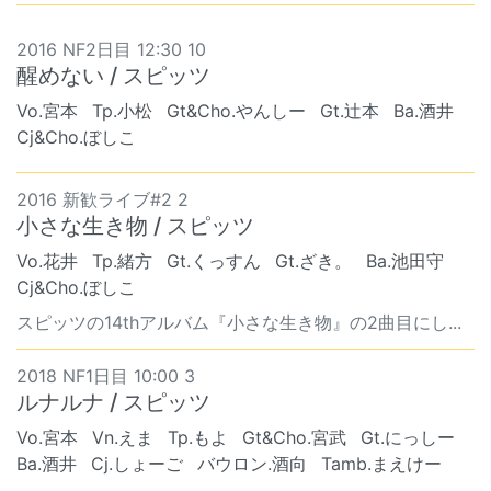
2016 NF2日目 12:30 10
醒めない / スピッツ
Vo.宮本
Tp.小松
Gt&Cho.やんしー
Gt.辻本
Ba.酒井
Cj&Cho.ぼしこ
2016 新歓ライブ#2 2
小さな生き物 / スピッツ
Vo.花井
Tp.緒方
Gt.くっすん
Gt.ざき。
Ba.池田守
Cj&Cho.ぼしこ
スピッツの14thアルバム『小さな生き物』の2曲目にし...
2018 NF1日目 10:00 3
ルナルナ / スピッツ
Vo.宮本
Vn.えま
Tp.もよ
Gt&Cho.宮武
Gt.にっしー
Ba.酒井
Cj.しょーご
バウロン.酒向
Tamb.まえけー