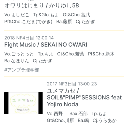
オワリはじまり / かりゆし58
Vo.よしだこ
Tp&Glo.もよ
Gt&Cho.宮武
Pf&Cho.こだま(でがき)
Ba.藤原
Cj.たかぎ
2018 NF4日目 12:00 14
Fight Music / SEKAI NO OWARI
Vo.ごっとっと
Tp.もよ
Gt&Cho.若葉
Pf&Cho.新木
Ba.なほりん
Cj.たかぎ
#アンプラ理学部
2017 NF3日目 13:00 23
ユメマカセ /
SOIL&"PIMP"SESSIONS feat
Yojiro Noda
Vo.西野
TSax.石部
Tp.もよ
Gt&Cho.川原
Ba.嶋
Cj.うらあか