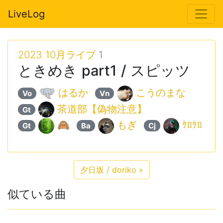
LiveLog
2023 10月ライブ
1
ときめき part1 / スピッツ
はるか
こうのまな
Vo
Vn
茶道部【偽物注意】
Gt
🙈
もぎ
ｹﾛｹﾛ
Gt
Ba
Cj
夕日坂 / doriko
»
似ている曲