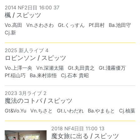
2014 NF2日目 16:00 37
楓 / スピッツ
Vo.高田
Vn.さわさわ
Gt.くっすん
Pf.田村
Ba.池田守
Cj.新
2025 新人ライブ 4
ロビンソン / スピッツ
Vo.上澤一央
Vn.深瀬太陽
Gt.丸田貴之
Gt.淺霧優万
Pf.稲山巧
Ba.来村崇悟
Cj.石本 貴昭
2023 3月ライブ 2
魔法のコトバ / スピッツ
Gt&Vo.Yu
Vn.ちさと
Gt.いわだれ
Ba.やまもと
Cj.柚葉
2018 NF4日目 11:00 13
魔女旅に出る / スピッツ