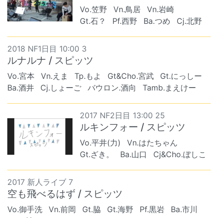
Vo.笠野
Vn.鳥居
Vn.岩崎
Gt.石？
Pf.西野
Ba.つめ
Cj.北野
2018 NF1日目 10:00 3
ルナルナ / スピッツ
Vo.宮本
Vn.えま
Tp.もよ
Gt&Cho.宮武
Gt.にっしー
Ba.酒井
Cj.しょーご
バウロン.酒向
Tamb.まえけー
2017 NF2日目 13:00 25
ルキンフォー / スピッツ
Vo.平井(力)
Vn.はたちゃん
Gt.ざき。
Ba.山口
Cj&Cho.ぼしこ
2017 新人ライブ 7
空も飛べるはず / スピッツ
Vo.御手洗
Vn.前岡
Gt.脇
Gt.海野
Pf.黒岩
Ba.市川