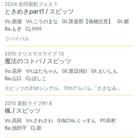
2024 合同新歓フェス 1
ときめきpart1 / スピッツ
Vo.面接
Vn.こうのまな
Gt.茶道部【偽物注意】
Gt.都
Ba.もぎ
Cj.ｹﾛｹﾛ
リバイバル
2015 クリスマスライブ 13
魔法のコトバ / スピッツ
Vo.花井
Vn.はたちゃん
Gt.渡辺(暁)
Gt.えいしん
Ba.山口
Cj.ぼしこ
スピッツの31stシングル。11thアルバム「さざなみ...
2015 新歓ライブ#1 6
楓 / スピッツ
Vo.高田
Vn.さわさわ
Gt&Cho.くっすん
Pf.田村
Ba.池田守
Cj.新