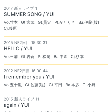
2017 新人ライブ 1
SUMMER SONG / YUI
Vo.竹本
Gt.宮武
Gt.貫定
Pf.かとりさ
Ba.伊藤(駿)
Cj.藤原
2015 NF2日目 15:30 31
HELLO / YUI
Vo.三浦
Gt.岩倉
Pf.松尾
Ba.中園
Cj.杉本
2012 NF2日目 16:00 44
I remember you / YUI
Vo.五十嵐
Gt.佐藤(聡)
Gt.平田
Ba.本多
Cj.小野
2015 新人ライブ 11
again / YUI