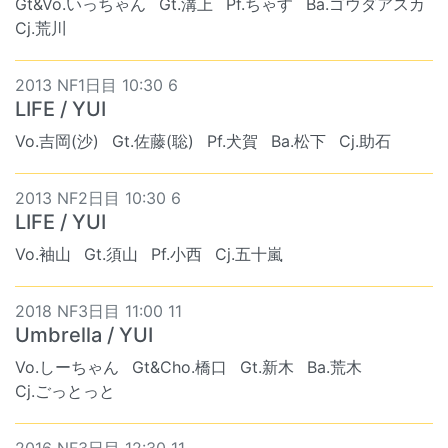
Gt&Vo.いっちゃん
Gt.溝上
Pf.ちゃす
Ba.ゴウダアスカ
Cj.荒川
2013 NF1日目 10:30 6
LIFE / YUI
Vo.吉岡(沙)
Gt.佐藤(聡)
Pf.犬賀
Ba.松下
Cj.助石
2013 NF2日目 10:30 6
LIFE / YUI
Vo.袖山
Gt.須山
Pf.小西
Cj.五十嵐
2018 NF3日目 11:00 11
Umbrella / YUI
Vo.しーちゃん
Gt&Cho.橋口
Gt.新木
Ba.荒木
Cj.ごっとっと
2016 NF3日目 12:30 11