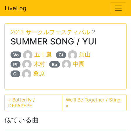
LiveLog
2013 サークルフェスティバル
2
SUMMER SONG / YUI
五十嵐
須山
Vo
Gt
木村
中園
Pf
Ba
桑原
Cj
«
Butterfly /
We'll Be Together / Sting
DEPAPEPE
»
似ている曲