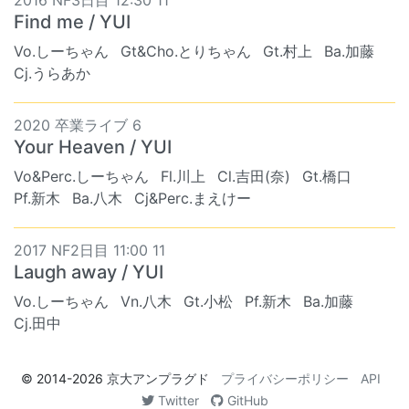
Find me / YUI
Vo.しーちゃん
Gt&Cho.とりちゃん
Gt.村上
Ba.加藤
Cj.うらあか
2020 卒業ライブ 6
Your Heaven / YUI
Vo&Perc.しーちゃん
Fl.川上
Cl.吉田(奈)
Gt.橋口
Pf.新木
Ba.八木
Cj&Perc.まえけー
2017 NF2日目 11:00 11
Laugh away / YUI
Vo.しーちゃん
Vn.八木
Gt.小松
Pf.新木
Ba.加藤
Cj.田中
© 2014-2026
京大アンプラグド
プライバシーポリシー
API
Twitter
GitHub