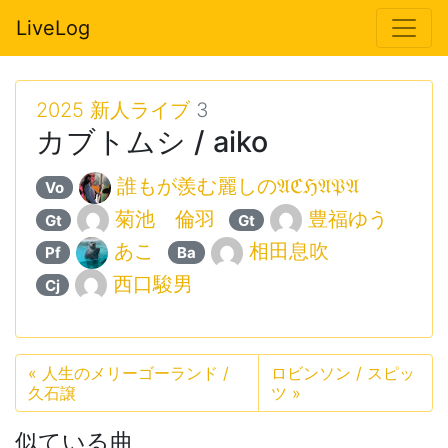
LiveLog
2025 新人ライブ
3
カブトムシ / aiko
誰もが羨む麗しの𝔄ℭℌ𝔄𝔓𝔄
Vo
菊池 倫羽
豊福ゆう
Gt
Gt
あこ
相田息吹
Pf
Ba
西口駿男
Cj
«
人生のメリーゴーランド /
ロビンソン / スピッ
久石譲
ツ
»
似ている曲