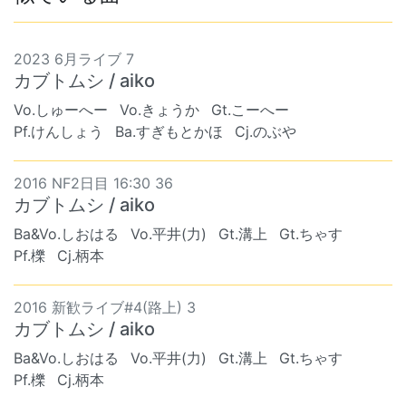
2023 6月ライブ 7
カブトムシ / aiko
Vo.しゅーへー
Vo.きょうか
Gt.こーへー
Pf.けんしょう
Ba.すぎもとかほ
Cj.のぶや
2016 NF2日目 16:30 36
カブトムシ / aiko
Ba&Vo.しおはる
Vo.平井(力)
Gt.溝上
Gt.ちゃす
Pf.櫟
Cj.柄本
2016 新歓ライブ#4(路上) 3
カブトムシ / aiko
Ba&Vo.しおはる
Vo.平井(力)
Gt.溝上
Gt.ちゃす
Pf.櫟
Cj.柄本