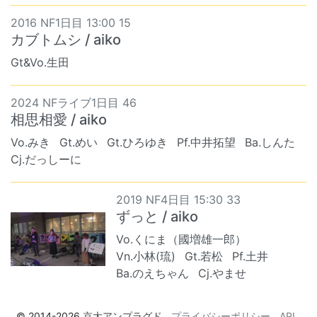
2016 NF1日目 13:00 15
カブトムシ / aiko
Gt&Vo.生田
2024 NFライブ1日目 46
相思相愛 / aiko
Vo.みき
Gt.めい
Gt.ひろゆき
Pf.中井拓望
Ba.しんた
Cj.だっしーに
2019 NF4日目 15:30 33
ずっと / aiko
Vo.くにま（國増雄一郎）
Vn.小林(琉)
Gt.若松
Pf.土井
Ba.のえちゃん
Cj.やませ
© 2014-2026
京大アンプラグド
プライバシーポリシー
API