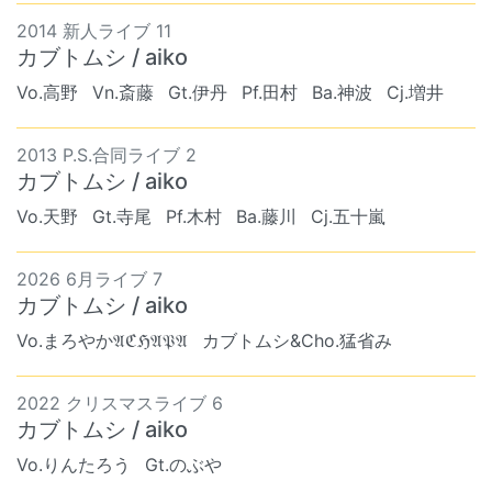
2014 新人ライブ 11
カブトムシ / aiko
Vo.高野
Vn.斎藤
Gt.伊丹
Pf.田村
Ba.神波
Cj.増井
2013 P.S.合同ライブ 2
カブトムシ / aiko
Vo.天野
Gt.寺尾
Pf.木村
Ba.藤川
Cj.五十嵐
2026 6月ライブ 7
カブトムシ / aiko
Vo.まろやか𝔄ℭℌ𝔄𝔓𝔄
カブトムシ&Cho.猛省み
2022 クリスマスライブ 6
カブトムシ / aiko
Vo.りんたろう
Gt.のぶや