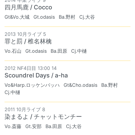
2014 卒業ライブ 9
四月馬鹿 / Cocco
Gt&Vo.大城
Gt.odasis
Ba.野村
Cj.大谷
2013 10月ライブ 5
罪と罰 / 椎名林檎
Vo.石山
Gt.odasis
Ba.田原
Cj.中樋
2012 NF4日目 13:00 14
Scoundrel Days / a-ha
Vo&Harp.ロッケンバッハ
Gt&Cho.odasis
Ba.野村
Cj.中樋
2011 10月ライブ 8
染まるよ / チャットモンチー
Vo.斎藤
Gt.安部
Ba.田原
Cj.大谷