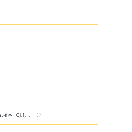
a.栢谷
Cj.しょーご