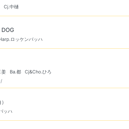
Cj.中樋
 DOG
&Harp.ロッケンバッハ
f.姜
Ba.都
Cj&Cho.ひろ
/
曲）
ンバッハ