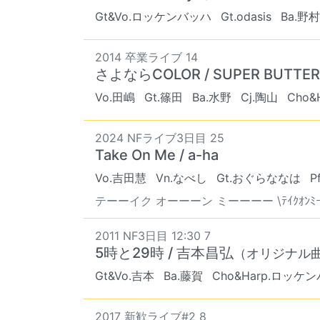
Gt&Vo.ロッケンバッハ
Gt.odasis
Ba.野村
2014 卒業ライブ 14
さよならCOLOR / SUPER BUTTER
Vo.田嶋
Gt.篠田
Ba.水野
Cj.陶山
Cho
2024 NFライブ3日目 25
Take On Me / a-ha
Vo.吉田慧
Vn.なべし
Gt.おぐらななは
P
テーーイク オーーーン ミーーーー \ﾃｲｸｵﾝﾐｰ
2011 NF3日目 12:30 7
5時と29時 / 吉本昌弘
（オリジナル
Gt&Vo.吉本
Ba.藤賀
Cho&Harp.ロッケ
2017 新歓ライブ#2 8