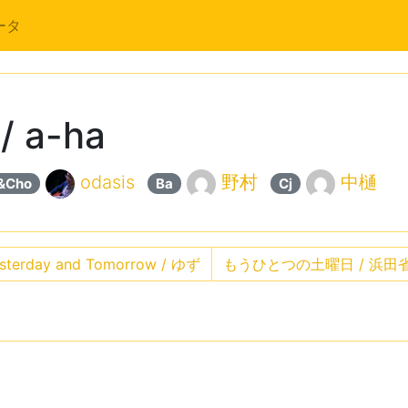
ータ
/ a-ha
odasis
野村
中樋
&Cho
Ba
Cj
sterday and Tomorrow / ゆず
もうひとつの土曜日 / 浜田