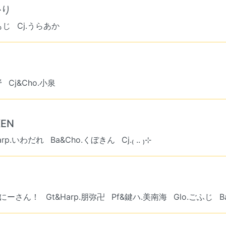
かり
.もじ
Cj.うらあか
野
Cj&Cho.小泉
KEN
arp.いわだれ
Ba&Cho.くぼきん
Cj.₍ .. ₎⊹
おにーさん！
Gt&Harp.朋弥卍
Pf&鍵ハ.美南海
Glo.ごふじ
B