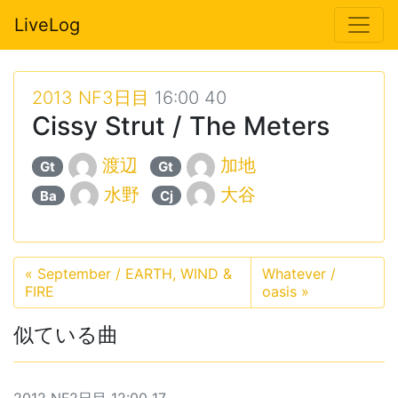
LiveLog
2013 NF3日目
16:00 40
Cissy Strut / The Meters
渡辺
加地
Gt
Gt
水野
大谷
Ba
Cj
«
September / EARTH, WIND &
Whatever /
FIRE
oasis
»
似ている曲