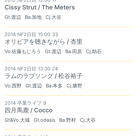
2012 NF2日目 12:00 17
Cissy Strut / The Meters
Gt.渡辺
Ba.加地
Cj.大谷
2014 NF2日目 15:00 33
オリビアを聴きながら / 杏里
Vo.佐藤もじろう
Gt.渡辺
Ba.田原
Cj.助石
2014 NF2日目 13:30 24
ラムのラブソング / 松谷裕子
Vo.西野
Gt.渡辺
Ba.本多
Cj.勝野
2014 卒業ライブ 9
四月馬鹿 / Cocco
Gt&Vo.大城
Gt.odasis
Ba.野村
Cj.大谷