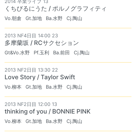
2014 卒業ライブ 13
くちびるにうた / ポルノグラフィティ
Vo.朝倉
Gt.加地
Ba.水野
Cj.陶山
2013 NF4日目 14:00 23
多摩蘭坂 / RCサクセション
Gt&Vo.水野
Pf.玉利
Ba.前田
Cj.陶山
2013 NF2日目 13:30 22
Love Story / Taylor Swift
Vo.柳本
Gt.加地
Ba.水野
Cj.陶山
2013 NF2日目 12:00 13
thinking of you / BONNIE PINK
Vo.柳本
Gt.加地
Ba.水野
Cj.陶山