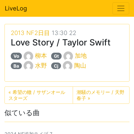
LiveLog
2013 NF2日目
13:30 22
Love Story / Taylor Swift
柳本
加地
Vo
Gt
水野
陶山
Ba
Cj
«
希望の轍 / サザンオール
潮騒のメモリー / 天野
スターズ
春子
»
似ている曲