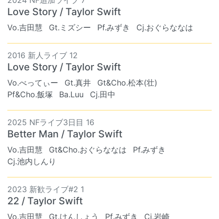
2024 NF追加ライブ 7
Love Story / Taylor Swift
Vo.吉田慧
Gt.ミズシー
Pf.みずき
Cj.おぐらななは
2016 新人ライブ 12
Love Story / Taylor Swift
Vo.べってぃー
Gt.真井
Gt&Cho.松本(壮)
Pf&Cho.飯塚
Ba.Luu
Cj.田中
2025 NFライブ3日目 16
Better Man / Taylor Swift
Vo.吉田慧
Gt&Cho.おぐらななは
Pf.みずき
Cj.池内しんり
2023 新歓ライブ#2 1
22 / Taylor Swift
Vo.吉田慧
Gt.けんしょう
Pf.みずき
Cj.岩崎