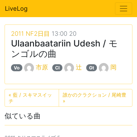
LiveLog
2011 NF2日目
13:00 20
Ulaanbaatariin Udesh / モ
ンゴルの曲
市原
辻
岡
Vo
Cl
Gt
«
藍 / スキマスイッ
誰かのクラクション / 尾崎豊
チ
»
似ている曲