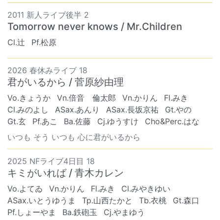
2011 新人ライブ後半 2
Tomorrow never knows / Mr.Children
Cl.辻
Pf.松原
2026 春休みライブ 18
君がいるから / 菅原紗由理
Vo.きょうか
Vn.倍音 倫太郎
Vn.かりん
Fl.みき
Cl.みのよし
ASax.あんり
ASax.長坂京祐
Gt.やの
Gt.玄
Pf.あこ
Ba.佐藤
Cj.ゆうすけ
Cho&Perc.はな
いつも そう いつも 心に君がいるから
2025 NFライブ4日目 18
キミがいれば / 青木カレン
Vo.よてゐ
Vn.かりん
Fl.みき
Cl.みやきゆい
ASax.いとうゆうま
Tp.山西たかと
Tb.衣桃
Gt.森口
Pf.しょーやま
Ba.鉄砲玉
Cj.やまゆう