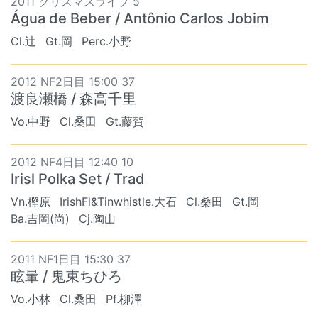
2011 クリスマスライブ 5
Água de Beber / Antônio Carlos Jobim
Cl.辻
Gt.岡
Perc.小野
2012 NF2日目 15:00 37
渡良瀬橋 / 森高千里
Vo.中野
Cl.桑田
Gt.藤賀
2012 NF4日目 12:40 10
Irisl Polka Set / Trad
Vn.樫原
IrishFl&Tinwhistle.大石
Cl.桑田
Gt.岡
Ba.吉岡(尚)
Cj.陶山
2011 NF1日目 15:30 37
眩暈 / 鬼束ちひろ
Vo.小林
Cl.桑田
Pf.柳澤