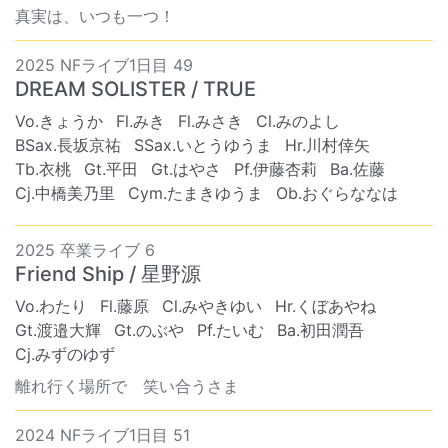
真実は、いつも一つ！
2025 NFライブ1日目 49
DREAM SOLISTER / TRUE
Vo.きょうか
Fl.みき
Fl.みさき
Cl.みのよし
BSax.長坂京祐
SSax.いとうゆうま
Hr.川村倖矢
Tb.衣桃
Gt.平田
Gt.はやさ
Pf.伊藤杏莉
Ba.佐藤
Cj.中橋美乃里
Cym.たまきゆうま
Ob.おぐらななは
2025 卒業ライブ 6
Friend Ship / 星野源
Vo.わたり
Fl.藤原
Cl.みやきゆい
Hr.くぼあやね
Gt.渡邉大輝
Gt.のぶや
Pf.たいむ
Ba.初田潤吾
Cj.みずのゆず
離れ行く場所で 笑い合うさま
2024 NFライブ1日目 51