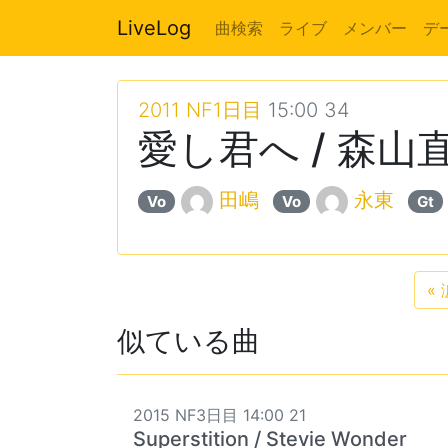
LiveLog
曲検索
ライブ
メンバー
デ
2011 NF1日目
15:00 34
愛し君へ / 森山
田嶋
永東
Vo
Vo
Gt
«
似ている曲
2015 NF3日目 14:00 21
Superstition / Stevie Wonder