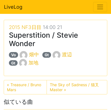
LiveLog
2015 NF3日目
14:00 21
Superstition / Stevie
Wonder
畑中
渡辺
Vo
Gt
加地
Gt
«
Treasure / Bruno
The Sky of Sadness / 猫叉
Mars
Master
»
似ている曲