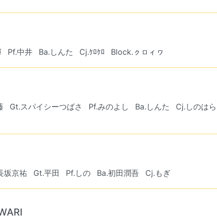
輝
Pf.中井
Ba.しんた
Cj.ｹﾛｹﾛ
Block.ㇰㇿィヮ
藤
Gt.スパイシーつばさ
Pf.みのよし
Ba.しんた
Cj.しのはら
.長坂京祐
Gt.平田
Pf.しの
Ba.初田潤吾
Cj.もぎ
WARI