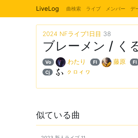
LiveLog
曲検索
ライブ
メンバー
デ
2024 NFライブ1日目
38
ブレーメン / く
わたり
藤原
Vo
Fl
Fl
ㇰㇿィヮ
Cj
似ている曲
2023 新人ライブ 11