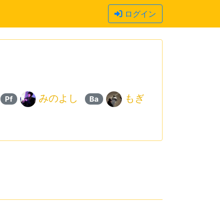
ログイン
みのよし
もぎ
Pf
Ba