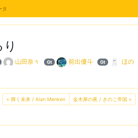
ータ
るり
山田奈々
前出優斗
ほの
Gt
Gt
«
輝く未来 / Alan Menken
金木犀の夜 / きのこ帝国
»