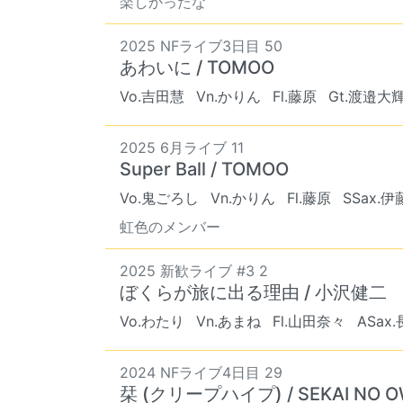
楽しかったな
2025 NFライブ3日目 50
あわいに / TOMOO
Vo.吉田慧
Vn.かりん
Fl.藤原
Gt.渡邉大
2025 6月ライブ 11
Super Ball / TOMOO
Vo.鬼ごろし
Vn.かりん
Fl.藤原
SSax.伊
虹色のメンバー
2025 新歓ライブ #3 2
ぼくらが旅に出る理由 / 小沢健二
Vo.わたり
Vn.あまね
Fl.山田奈々
ASax
2024 NFライブ4日目 29
栞 (クリープハイプ) / SEKAI NO O