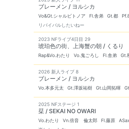
ブレーメン / ヨルシカ
Vo&Gt.シャルビトノア
Fl.舎弟
Gt.都
Pf.
リバイバルしたいねー
2023 NFライブ4日目 29
琥珀色の街、上海蟹の朝 / くるり
Rap&Vo.わたり
Vo.鬼ごろし
Fl.舎弟
Gt
2026 新人ライブ 8
ブレーメン / ヨルシカ
Vo.本多元太
Gt.澤坂祐樹
Gt.山岡拓暉
G
2025 NFステージ 1
栞 / SEKAI NO OWARI
Vo.わたり
Vn.倍音 倫太郎
Fl.藤原
ASa