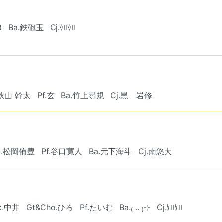
8
Ba.鉄砲玉
Cj.ｹﾛｹﾛ
.秋山 幹太
Pf.玄
Ba.竹上尋規
Cj.黒 岩修
t.松岡侑豊
Pf.谷口寛人
Ba.元下海斗
Cj.南悠大
x.中井
Gt&Cho.ひろ
Pf.たいむ
Ba.₍ .. ₎⊹
Cj.ｹﾛｹﾛ