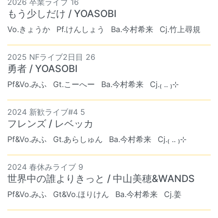
2026 卒業ライブ 16
もう少しだけ / YOASOBI
Vo.きょうか
Pf.けんしょう
Ba.今村希来
Cj.竹上尋規
2025 NFライブ2日目 26
勇者 / YOASOBI
Pf&Vo.みふ
Gt.こーへー
Ba.今村希来
Cj.₍ .. ₎⊹
2024 新歓ライブ#4 5
フレンズ / レベッカ
Pf&Vo.みふ
Gt.あらしゅん
Ba.今村希来
Cj.₍ .. ₎⊹
2024 春休みライブ 9
世界中の誰よりきっと / 中山美穂&WANDS
Pf&Vo.みふ
Gt&Vo.ほりけん
Ba.今村希来
Cj.姜