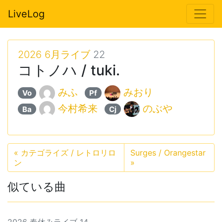
LiveLog
2026 6月ライブ
22
コトノハ / tuki.
みふ
みおり
Vo
Pf
今村希来
のぶや
Ba
Cj
«
カテゴライズ / レトロリロ
Surges / Orangestar
ン
»
似ている曲