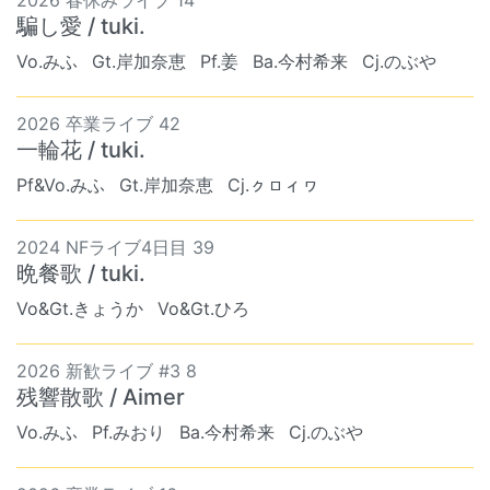
2026 春休みライブ 14
騙し愛 / tuki.
Vo.みふ
Gt.岸加奈恵
Pf.姜
Ba.今村希来
Cj.のぶや
2026 卒業ライブ 42
一輪花 / tuki.
Pf&Vo.みふ
Gt.岸加奈恵
Cj.ㇰㇿィヮ
2024 NFライブ4日目 39
晩餐歌 / tuki.
Vo&Gt.きょうか
Vo&Gt.ひろ
2026 新歓ライブ #3 8
残響散歌 / Aimer
Vo.みふ
Pf.みおり
Ba.今村希来
Cj.のぶや