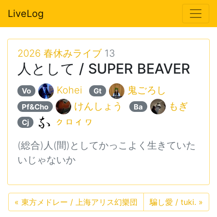
LiveLog
2026 春休みライブ
13
人として / SUPER BEAVER
Kohei
鬼ごろし
Vo
Gt
けんしょう
もぎ
Pf&Cho
Ba
ㇰㇿィヮ
Cj
(総合)人(間)としてかっこよく生きていた
いじゃないか
«
東方メドレー / 上海アリス幻樂団
騙し愛 / tuki.
»