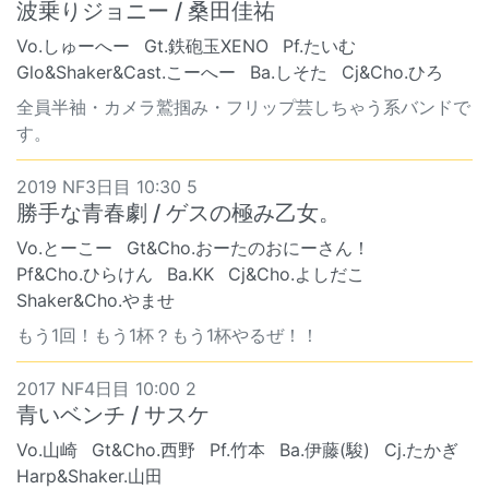
波乗りジョニー / 桑田佳祐
Vo.しゅーへー
Gt.鉄砲玉XENO
Pf.たいむ
Glo&Shaker&Cast.こーへー
Ba.しそた
Cj&Cho.ひろ
全員半袖・カメラ鷲掴み・フリップ芸しちゃう系バンドで
す。
2019 NF3日目 10:30 5
勝手な青春劇 / ゲスの極み乙女。
Vo.とーこー
Gt&Cho.おーたのおにーさん！
Pf&Cho.ひらけん
Ba.KK
Cj&Cho.よしだこ
Shaker&Cho.やませ
もう1回！もう1杯？もう1杯やるぜ！！
2017 NF4日目 10:00 2
青いベンチ / サスケ
Vo.山崎
Gt&Cho.西野
Pf.竹本
Ba.伊藤(駿)
Cj.たかぎ
Harp&Shaker.山田