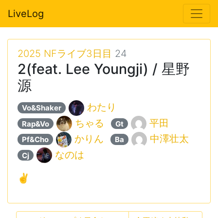
LiveLog
2025 NFライブ3日目
24
2(feat. Lee Youngji) / 星野
源
わたり
Vo&Shaker
ちゃる
平田
Rap&Vo
Gt
かりん
中澤壮太
Pf&Cho
Ba
なのは
Cj
✌