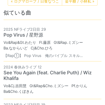
«
ログマロープ / 日食なつこ
金平糖 / 小林私
»
似ている曲
2025 NFライブ2日目 29
Pop Virus / 星野源
Vo&Rap&Gt.わたり
Fl.藤原
Gt&Rap.ミズシー
Ba.なからいど
Cj&Cho.ひろ
【Rap①】 Pop Virus 俺のバイブル スキル...
2024 春休みライブ 12
See You Again (feat. Charlie Puth) / Wiz
Khalifa
Vo&Cj.吉田慧
Gt&Rap&Cho.ミズシー
Pf.かりん
Ba&Cho.くぼきん
2023 NFライブ3日目 19