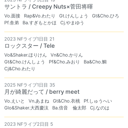
サントラ / Creepy Nuts×菅田将暉
Vo.面接
Rap&Vo.わたり
Gt.けんしょう
Gt&Cho.ひろ
Pf.舎弟
Ba.すぎもとかほ
Cj.やまゆう
2023 NFライブ1日目 21
ロックスター / Tele
Vo&Shaker.ほりけん
Vn&Cho.かりん
Gt&Cho.けんしょう
Pf&Cho.みおり
Ba&Cho.鯛
Cj&Cho.わたり
2025 NFライブ1日目 35
月が綺麗だって / berry meet
Vo.えいと
Vn.あまね
Gt&Cho.衣桃
Pf.しゅうへい
Glo&Shaker.大西慶汰
Ba.倍音 倫太郎
Cj.なのは
2023 NFライブ2日目 5