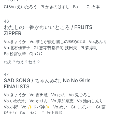
Gt&Vo.えいたろう
Pf.かきのはすし
Ba. ︎︎
Cj.石本
46
わたしの一番かわいいところ / FRUITS
ZIPPER
Vo.きょうか
Vo.誰もが羨む麗しの𝔄ℭℌ𝔄𝔓𝔄
Vo.あんり
Vn.北村佳奈子
Gt.恵零苦都律句 技田夫
Pf.森淳朗
Ba.松宮永華
Cj.ｹﾛｹﾛ
ねえ？ねえ？ねえ？
47
SAD SONG / ちゃんみな, No No Girls
FINALISTS
Vo.きょうか
Vo.吉田慧
Vo.はの
Vo.鬼ごろし
Vo.いわだれ
Vo.かりん
Vo.岸加奈恵
Vo.池内しんり
Vo.小野
Vo.✨ドパ神✨
Vo.めい
Gt.ミズシー
Gt.蘭
Pf.まほ
Ba.しおり
Cj.竹上尋規