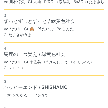
Vo.川村倖矢
Gt.大場
Pf&Cho.森淳朗
Ba&Cho.たまきち
3
ずっとずっとずっと / 緑黄色社会
Vo.なつき
Gt.🙈
Pf.たいむ
Ba.しんた
Cj.たまきゆうま
4
馬鹿の一つ覚え / 緑黄色社会
Vo.なつき
Gt.宇佐美
Pf.けんしょう
Ba.てっぺい
Cj.ㇰㇿィヮ
5
ハッピーエンド / SHISHAMO
Gt&Vo.ちゃる
Cj.なのは