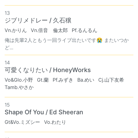
13
ジブリメドレー / 久石穣
Vn.かりん
Vn.倍音 倫太郎
Pf.るんるん
俺は先輩2人ともう一回ライブ出たいです😭 またいつか
ど...
14
可愛くなりたい / HoneyWorks
Vo&Glo.小野
Gt.蘭
Pf.みずき
Ba.めい
Cj.山下友希
Tamb.やさか
15
Shape Of You / Ed Sheeran
Gt&Vo.ミズシー
Vo.わたり