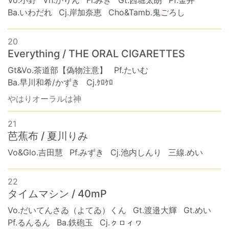
Vo.小野
Vn.かりん
Fl.みき
Gt.西堀太朗
Pf.金井
Ba.いわだれ
Cj.岸加奈恵
Cho&Tamb.鬼ごろし
20
Everything / THE ORAL CIGARETTES
Gt&Vo.茶道部【偽物注意】
Pf.たいむ
Ba.早川和希/かずき
Cj.ｹﾛｹﾛ
やはりオーラルは神
21
芭蕉布 / 夏川りみ
Vo&Glo.吉田慧
Pf.みずき
Cj.池内しんり
三線.めい
22
タイムマシン / 40mP
Vo.だいてんさゐ（よてゐ）くん
Gt.渡邉大輝
Gt.めい
Pf.るんるん
Ba.鉄砲玉
Cj.ㇰㇿィヮ