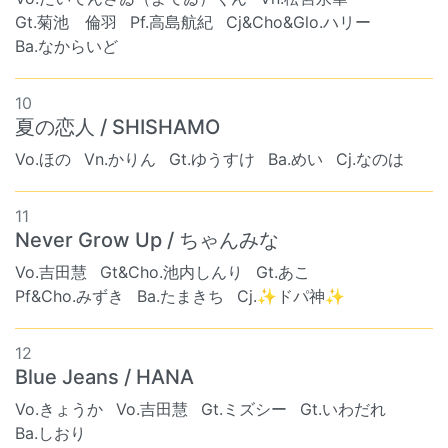
Gt.菊池 倫羽
Pf.高島航紀
Cj&Cho&Glo.ハリー
Ba.なからいど
10
夏の恋人 / SHISHAMO
Vo.ほの
Vn.かりん
Gt.ゆうすけ
Ba.めい
Cj.なのは
11
Never Grow Up / ちゃんみな
Vo.吉田慧
Gt&Cho.池内しんり
Gt.あこ
Pf&Cho.みずき
Ba.たまきち
Cj.✨ドパ神✨
12
Blue Jeans / HANA
Vo.きょうか
Vo.吉田慧
Gt.ミズシー
Gt.いわだれ
Ba.しおり