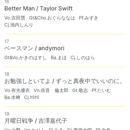
16
Better Man / Taylor Swift
Vo.吉田慧
Gt&Cho.おぐらななは
Pf.みずき
Cj.池内しんり
17
ベースマン / andymori
Gt&Vo.かきのはすし
Ba.まほ
Cj.しのはら
18
お勉強しといてよ / ずっと真夜中でいいのに。
Vo.有光優衣
Vn.倍音 倫太郎
Gt.敬志
Pf.たいむ
Ba.水﨑
Cj.ｹﾛｹﾛ
19
月曜日戦争 / 吉澤嘉代子