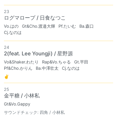
23
ログマロープ / 日食なつこ
Vo.はの
Gt&Cho.渡邉大輝
Pf.たいむ
Ba.森口
Cj.なのは
24
2(feat. Lee Youngji) / 星野源
Vo&Shaker.わたり
Rap&Vo.ちゃる
Gt.平田
Pf&Cho.かりん
Ba.中澤壮太
Cj.なのは
✌
25
金平糖 / 小林私
Gt&Vo.Gappy
サウンドチェック: 四角 / 小林私