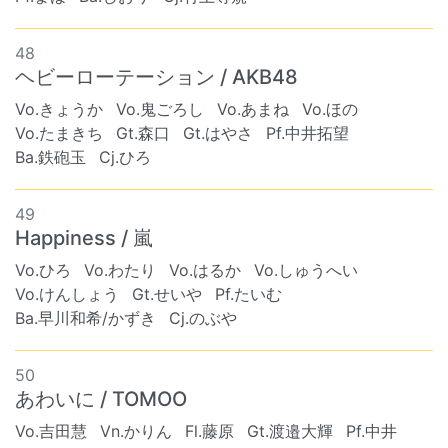
48
ヘビーローテーション / AKB48
Vo.きょうか
Vo.鬼ごろし
Vo.あまね
Vo.ほの
Vo.たまきち
Gt.森口
Gt.はやさ
Pf.中井拓望
Ba.鉄砲玉
Cj.ひろ
49
Happiness / 嵐
Vo.ひろ
Vo.わたり
Vo.はるか
Vo.しゅうへい
Vo.けんしょう
Gt.せいや
Pf.たいむ
Ba.早川和希/かずき
Cj.のぶや
50
あわいに / TOMOO
Vo.吉田慧
Vn.かりん
Fl.藤原
Gt.渡邉大輝
Pf.中井