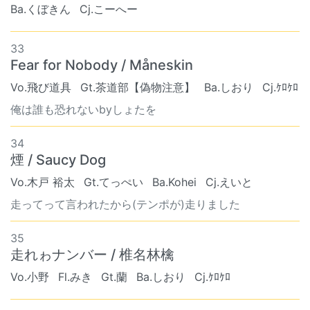
Ba.くぼきん
Cj.こーへー
33
Fear for Nobody / Måneskin
Vo.飛び道具
Gt.茶道部【偽物注意】
Ba.しおり
Cj.ｹﾛｹﾛ
俺は誰も恐れないbyしょたを
34
煙 / Saucy Dog
Vo.木戸 裕太
Gt.てっぺい
Ba.Kohei
Cj.えいと
走ってって言われたから(テンポが)走りました
35
走れゎナンバー / 椎名林檎
Vo.小野
Fl.みき
Gt.蘭
Ba.しおり
Cj.ｹﾛｹﾛ