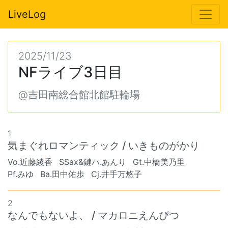
LiveLog
2025/11/23
NFライブ3日目
@吉田南総合館北館駐輪場
1
気まぐれロマンティック / いきものがかり
Vo.近藤綾香
SSax&鍵ハ.あんり
Gt.中橋美乃里
Pf.みゆ
Ba.田中佑歩
Cj.井手万悠子
2
なんでもないよ、 / マカロニえんぴつ