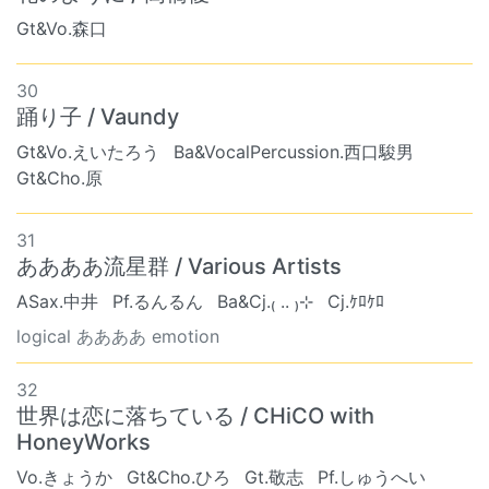
Gt&Vo.森口
30
踊り子 / Vaundy
Gt&Vo.えいたろう
Ba&VocalPercussion.西口駿男
Gt&Cho.原
31
ああああ流星群 / Various Artists
ASax.中井
Pf.るんるん
Ba&Cj.₍ .. ₎⊹
Cj.ｹﾛｹﾛ
logical ああああ emotion
32
世界は恋に落ちている / CHiCO with
HoneyWorks
Vo.きょうか
Gt&Cho.ひろ
Gt.敬志
Pf.しゅうへい