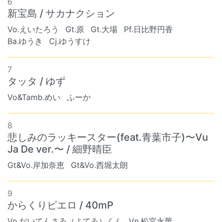
6
新宝島 / サカナクション
Vo.えいたろう
Gt.原
Gt.大場
Pf.日比野円香
Ba.ゆうき
Cj.ゆうすけ
7
タッタ / ゆず
Vo&Tamb.めい
ふーか
8
悲しみのラッキースター(feat.青葉市子)〜Vu
Ja De ver.〜 / 細野晴臣
Gt&Vo.岸加奈恵
Gt&Vo.西堀太朗
9
からくりピエロ / 40mP
Vo.だいてんさゐ（よてゐ）くん
Vn.松宮永華