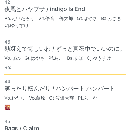
42
夜風とハヤブサ / indigo la End
Vo.えいたろう
Vn.倍音 倫太郎
Gt.はやさ
Ba.みさき
Cj.ゆうすけ
43
勘冴えて悔しいわ / ずっと真夜中でいいのに。
Vo.ほの
Gt.はやさ
Pf.あこ
Ba.まほ
Cj.ゆうすけ
Re:
44
笑ったり転んだり / ハンバート ハンバート
Vo.わたり
Vo.藤原
Gt.渡邉大輝
Pf.ふーか
🌇
45
Bags / Clairo