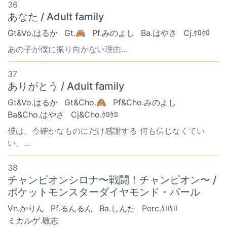
36
あなた / Adult family
Gt&Vo.はるか
Gt.🙈
Pf.みのよし
Ba.はやさ
Cj.ｹﾛｹﾛ
あの子が僕に振り向かない理由…
37
ありがとう / Adult family
Gt&Vo.はるか
Gt&Cho.🙈
Pf&Cho.みのよし
Ba&Cho.はやさ
Cj&Cho.ｹﾛｹﾛ
僕は、今確かなものにだけ感謝する 何も信じなくてい
い、...
38
チャンピオンシロナ〜戦闘！チャンピオン〜 /
ポケットモンスターダイヤモンド・パール
Vn.かりん
Pf.るんるん
Ba.しんた
Perc.ｹﾛｹﾛ
ミカルゲ.敬志