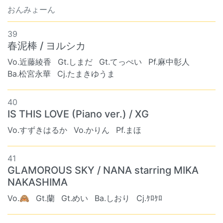
おんみょーん
39
春泥棒 / ヨルシカ
Vo.近藤綾香
Gt.しまだ
Gt.てっぺい
Pf.麻中彰人
Ba.松宮永華
Cj.たまきゆうま
40
IS THIS LOVE (Piano ver.) / XG
Vo.すずきはるか
Vo.かりん
Pf.まほ
41
GLAMOROUS SKY / NANA starring MIKA
NAKASHIMA
Vo.🙈
Gt.蘭
Gt.めい
Ba.しおり
Cj.ｹﾛｹﾛ